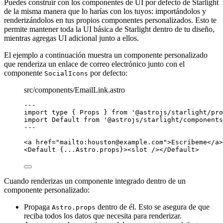
Puedes construir con los componentes de UI por defecto de Starlight
de la misma manera que lo harías con los tuyos: importándolos y
renderizándolos en tus propios componentes personalizados. Esto te
permite mantener toda la UI básica de Starlight dentro de tu diseño,
mientras agregas UI adicional junto a ellos.
El ejemplo a continuación muestra un componente personalizado
que renderiza un enlace de correo electrónico junto con el
componente
por defecto:
SocialIcons
src/components/EmailLink.astro
---
import
type
 { Props } 
from
'
@astrojs/starlight/pro
import
 Default 
from
'
@astrojs/starlight/components
---
<
a
href
=
"
mailto:
houston@example.com
"
>
Escríbeme
</
a
>
<
Default
 {
...
Astro
.
props
}><
slot
 /></
Default
>
Cuando renderizas un componente integrado dentro de un
componente personalizado:
Propaga
dentro de él. Esto se asegura de que
Astro.props
reciba todos los datos que necesita para renderizar.