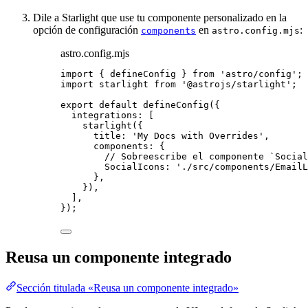
Dile a Starlight que use tu componente personalizado en la
opción de configuración
en
:
components
astro.config.mjs
astro.config.mjs
import
 { defineConfig } 
from
'
astro/config
'
;
import
 starlight 
from
'
@astrojs/starlight
'
;
export
default
defineConfig
({
integrations: [
starlight
({
title: 
'
My Docs with Overrides
'
,
components: {
// Sobreescribe el componente `Social
SocialIcons: 
'
./src/components/EmailL
},
}),
],
});
Reusa un componente integrado
Sección titulada «Reusa un componente integrado»