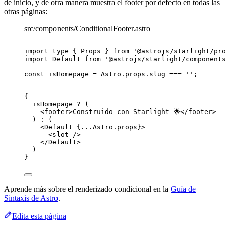
de inicio, y de otra manera muestra el footer por defecto en todas las
otras páginas:
src/components/ConditionalFooter.astro
---
import
type
 { Props } 
from
'
@astrojs/starlight/pro
import
 Default 
from
'
@astrojs/starlight/components
const 
isHomepage
 = 
Astro
.
props
.
slug
 === 
''
;
---
{
isHomepage 
?
 (
<
footer
>
Construido con Starlight 🌟
</
footer
>
) 
:
 (
<
Default
{
...
Astro
.
props
}
>
<
slot
 />
</
Default
>
)
}
Aprende más sobre el renderizado condicional en la
Guía de
Sintaxis de Astro
.
Edita esta página