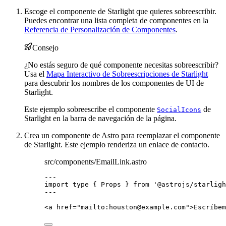
Escoge el componente de Starlight que quieres sobreescribir.
Puedes encontrar una lista completa de componentes en la
Referencia de Personalización de Componentes
.
Consejo
¿No estás seguro de qué componente necesitas sobreescribir?
Usa el
Mapa Interactivo de Sobreescripciones de Starlight
para descubrir los nombres de los componentes de UI de
Starlight.
Este ejemplo sobreescribe el componente
de
SocialIcons
Starlight en la barra de navegación de la página.
Crea un componente de Astro para reemplazar el componente
de Starlight. Este ejemplo renderiza un enlace de contacto.
src/components/EmailLink.astro
---
import
type
 { Props } 
from
'
@astrojs/starligh
---
<
a
href
=
"
mailto:
houston@example.com
"
>
Escríbem