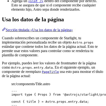
Agrega un
dentro del componente por defecto.
<slot />
Esto se asegura de que si el componente recibe cualquier
elemento hijo, Astro sepa donde renderizarlos.
Usa los datos de la página
Sección titulada «Usa los datos de la página»
Cuando sobreescribes un componente de Starlight, tu
implementación personalizada recibe un objeto
Astro.props
estándar que contiene todos los datos de la página actual. Esto te
permite usar estos valores para controlar como se renderiza tu
plantilla de componente.
Por ejemplo, puedes leer los valores de frontmatter de la página
como
. En el siguiente ejemplo, un
Astro.props.entry.data
componente de reemplazo
usa esto para mostrar el título
PageTitle
de la página actual:
src/components/Title.astro
---
import
type
 { Props } 
from
'
@astrojs/starlight/pro
const { 
title
 } = 
Astro
.
props
.
entry
.
data
;
---