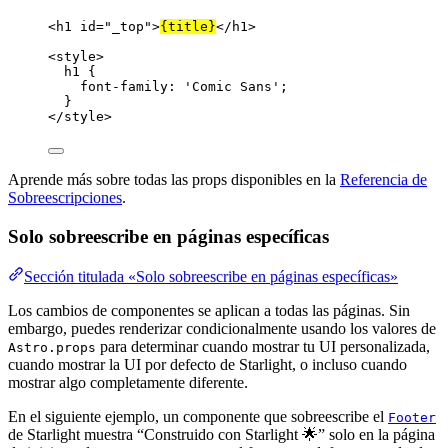
<
h1
id
=
"
_top
"
>
{
title
}
</
h1
>
<
style
>
h1
 {
font-family
: 
'
Comic Sans
'
;
}
</
style
>
Aprende más sobre todas las props disponibles en la
Referencia de
Sobreescripciones
.
Solo sobreescribe en páginas específicas
Sección titulada «Solo sobreescribe en páginas específicas»
Los cambios de componentes se aplican a todas las páginas. Sin
embargo, puedes renderizar condicionalmente usando los valores de
para determinar cuando mostrar tu UI personalizada,
Astro.props
cuando mostrar la UI por defecto de Starlight, o incluso cuando
mostrar algo completamente diferente.
En el siguiente ejemplo, un componente que sobreescribe el
Footer
de Starlight muestra “Construido con Starlight 🌟” solo en la página