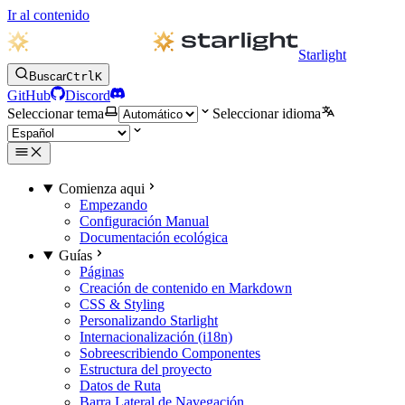
Ir al contenido
Starlight
Buscar
Ctrl
K
GitHub
Discord
Seleccionar tema
Seleccionar idioma
Comienza aqui
Empezando
Configuración Manual
Documentación ecológica
Guías
Páginas
Creación de contenido en Markdown
CSS & Styling
Personalizando Starlight
Internacionalización (i18n)
Sobreescribiendo Componentes
Estructura del proyecto
Datos de Ruta
Barra Lateral de Navegación