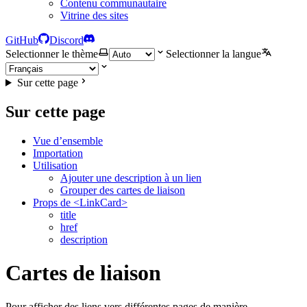
Contenu communautaire
Vitrine des sites
GitHub
Discord
Selectionner le thème
Selectionner la langue
Sur cette page
Sur cette page
Vue d’ensemble
Importation
Utilisation
Ajouter une description à un lien
Grouper des cartes de liaison
Props de <LinkCard>
title
href
description
Cartes de liaison
Pour afficher des liens vers différentes pages de manière