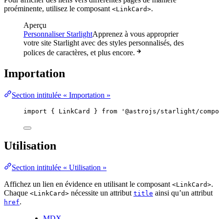
proéminente, utilisez le composant
.
<LinkCard>
Aperçu
Personnaliser Starlight
Apprenez à vous approprier
votre site Starlight avec des styles personnalisés, des
polices de caractères, et plus encore.
Importation
Section intitulée « Importation »
import
 { LinkCard } 
from
'
@astrojs/starlight/compo
Utilisation
Section intitulée « Utilisation »
Affichez un lien en évidence en utilisant le composant
.
<LinkCard>
Chaque
nécessite un attribut
ainsi qu’un attribut
<LinkCard>
title
.
href
MDX