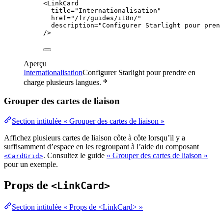
<
LinkCard
title
=
"
Internationalisation
"
href
=
"
/fr/guides/i18n/
"
description
=
"
Configurer Starlight pour pren
/>
Aperçu
Internationalisation
Configurer Starlight pour prendre en
charge plusieurs langues.
Grouper des cartes de liaison
Section intitulée « Grouper des cartes de liaison »
Affichez plusieurs cartes de liaison côte à côte lorsqu’il y a
suffisamment d’espace en les regroupant à l’aide du composant
. Consultez le guide
« Grouper des cartes de liaison »
<CardGrid>
pour un exemple.
Props de
<LinkCard>
Section intitulée « Props de <LinkCard> »