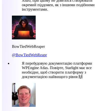
Astro, при цьому не довелося створювати
окремий піддомен, як з іншими подібними
інструментами.
BowTiedWebReaper
@BowTiedWebReapr
Я перебудовую документацію платформи
WPEngine Atlas. Повірте, Starlight має все
необхідне, щоб створити платформу з
документацією найвищого рівня 🙌