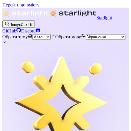
Перейти до вмісту
Starlight
Пошук
Ctrl
K
GitHub
Discord
Обрати тему
Обрати мову