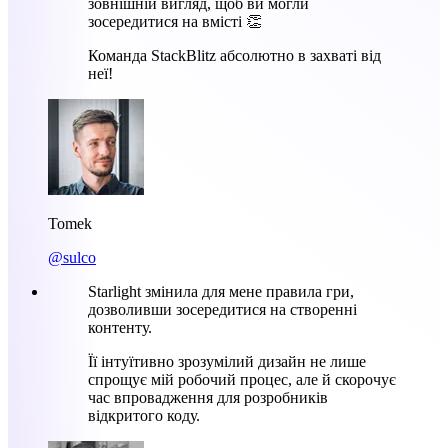
зовнішній вигляд, щоб ви могли
зосередитися на вмісті 👏
Команда StackBlitz абсолютно в захваті від
неї!
Tomek
@sulco
Starlight змінила для мене правила гри,
дозволивши зосередитися на створенні
контенту.
Її інтуїтивно зрозумілий дизайн не лише
спрощує мій робочий процес, але й скорочує
час впровадження для розробників
відкритого коду.