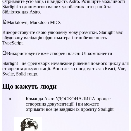
Отримайте усю міць і швидкість Astro. Розширте можливості
Starlight за допомогою ваших улюблених інтеграцій та
бібліотек для Astro.
Markdown, Markdoc і MDX
Використовуйте свою улюблену мову розмітки. Starlight має
вбудовану валідацію фронтматера і типобезпечність
TypeScript.
Використовуйте вже створені власні UI-компоненти
Starlight - це фреймворк-незалежне рішення повного циклу для
створення документації. Воно легко поєднується з React, Vue,
Svelte, Solid тощо.
Що кажуть люди
Команда Astro УДОСКОНАЛИЛА процес
створення документації, і ви можете
отримати все це завдяки їх проєкту Starlight.