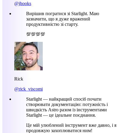
@jhooks
Вирішив погратися зі Starlight. Маю
зазначити, що я дуже вражений
продуктивністю зі старту.
💯💯💯💯
Rick
@rick_viscomi
Starlight — найкращий спосіб почати
створювати документацію: потужність і
швидкість Astro разом із інструментами
Starlight — це ідеальне поєднання.
Це мій улюблений інструмент вже давно, і я
продовжую захоплюватися ним!