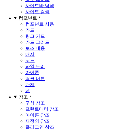
사이드바 탐색
사이트 검색
컴포넌트
컴포넌트 사용
카드
링크 카드
카드 그리드
보조 내용
배지
코드
파일 트리
아이콘
링크 버튼
단계
탭
참조
구성 참조
프런트매터 참조
아이콘 참조
재정의 참조
플러그인 참조