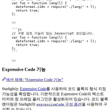
var 
fun
 = function 
lang
(
l
)
 {
dateformat
.
i18n
 = 
require
(
'
./lang/
'
 + 
l
)
;
return 
true
;
}
;
```js
// 구문 강조 기능이 있는 Javascript 코드입니다.
var 
fun
 = function 
lang
(
l
)
 {
dateformat
.
i18n
 = 
require
(
'
./lang/
'
 + 
l
)
;
return 
true
;
}
;
```
Expressive Code 기능
섹션 제목: “Expressive Code 기능”
Starlight는
Expressive Code
를 사용하여 코드 블록의 형식 지정
가능성을 확장합니다. 기본적으로 Expressive Code의 텍스트
마커와 창 프레임 플러그인은 활성화되어 있습니다. 코드 블록
렌더링은 Starlight의
구성 옵션
을 사용하여 구
expressiveCode
성할 수 있습니다.