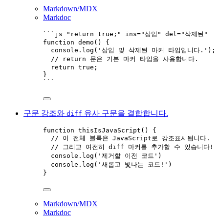
Markdown/MDX
Markdoc
```js "return true;" ins="삽입" del="삭제된"
function
demo
()
 {
console
.
log
(
'
삽입 및 삭제된 마커 타입입니다.
'
);
// return 문은 기본 마커 타입을 사용합니다.
return
true
;
}
```
구문 강조와
유사 구문을 결합합니다.
diff
function
thisIsJavaScript
()
 {
// 이 전체 블록은 JavaScript로 강조표시됩니다.
// 그리고 여전히 diff 마커를 추가할 수 있습니다!
console
.
log
(
'
제거할 이전 코드
'
)
console
.
log
(
'
새롭고 빛나는 코드!
'
)
}
Markdown/MDX
Markdoc