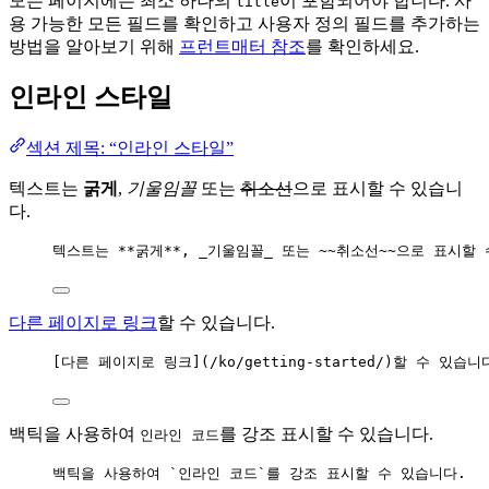
모든 페이지에는 최소 하나의
이 포함되어야 합니다. 사
title
용 가능한 모든 필드를 확인하고 사용자 정의 필드를 추가하는
방법을 알아보기 위해
프런트매터 참조
를 확인하세요.
인라인 스타일
섹션 제목: “인라인 스타일”
텍스트는
굵게
,
기울임꼴
또는
취소선
으로 표시할 수 있습니
다.
텍스트는 
**
굵게
**
, 
_
기울임꼴
_
 또는 ~~취소선~~으로 표시할 
다른 페이지로 링크
할 수 있습니다.
[
다른 페이지로 링크
]
(
/ko/getting-started/
)
할 수 있습니
백틱을 사용하여
를 강조 표시할 수 있습니다.
인라인 코드
백틱을 사용하여 
`인라인 코드`
를 강조 표시할 수 있습니다.