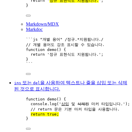
return
'
정규 표현식도 지원됩니다.
'
;
}
Markdown/MDX
Markdoc
```js "개별 용어" /정규.*지원됩니다./
// 개별 용어도 강조 표시할 수 있습니다.
function
demo
()
 {
return
'
정규 표현식도 지원됩니다.
'
;
}
```
또는
을 사용하여 텍스트나 줄을 삽입 또는 삭제
ins
del
된 것으로 표시합니다.
function
demo
()
 {
console
.
log
(
'
삽입
 및 
삭제된
 마커 타입입니다.
'
);
// return 문은 기본 마커 타입을 사용합니다.
return
true
;
}