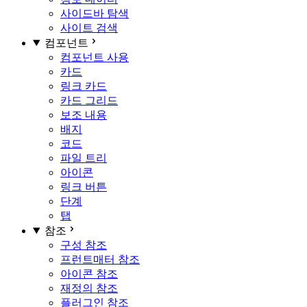
사이드바 탐색
사이트 검색
컴포넌트
컴포넌트 사용
카드
링크 카드
카드 그리드
보조 내용
배지
코드
파일 트리
아이콘
링크 버튼
단계
탭
참조
구성 참조
프런트매터 참조
아이콘 참조
재정의 참조
플러그인 참조