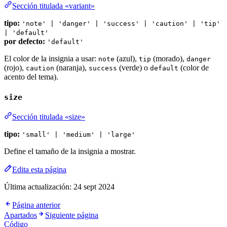
Sección titulada «variant»
tipo:
'note' | 'danger' | 'success' | 'caution' | 'tip'
| 'default'
por defecto:
'default'
El color de la insignia a usar:
(azul),
(morado),
note
tip
danger
(rojo),
(naranja),
(verde) o
(color de
caution
success
default
acento del tema).
size
Sección titulada «size»
tipo:
'small' | 'medium' | 'large'
Define el tamaño de la insignia a mostrar.
Edita esta página
Última actualización:
24 sept 2024
Página anterior
Apartados
Siguiente página
Código