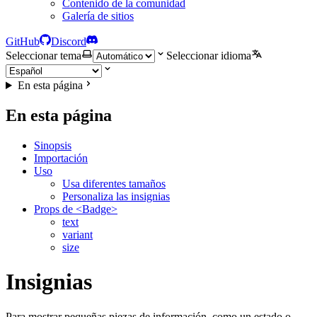
Contenido de la comunidad
Galería de sitios
GitHub
Discord
Seleccionar tema
Seleccionar idioma
En esta página
En esta página
Sinopsis
Importación
Uso
Usa diferentes tamaños
Personaliza las insignias
Props de <Badge>
text
variant
size
Insignias
Para mostrar pequeñas piezas de información, como un estado o