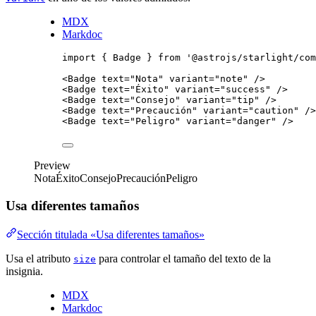
MDX
Markdoc
import
 { Badge } 
from
'
@astrojs/starlight/com
<
Badge
text
=
"
Nota
"
variant
=
"
note
"
/>
<
Badge
text
=
"
Éxito
"
variant
=
"
success
"
/>
<
Badge
text
=
"
Consejo
"
variant
=
"
tip
"
/>
<
Badge
text
=
"
Precaución
"
variant
=
"
caution
"
/>
<
Badge
text
=
"
Peligro
"
variant
=
"
danger
"
/>
Preview
Nota
Éxito
Consejo
Precaución
Peligro
Usa diferentes tamaños
Sección titulada «Usa diferentes tamaños»
Usa el atributo
para controlar el tamaño del texto de la
size
insignia.
MDX
Markdoc