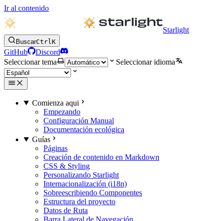
Ir al contenido
Starlight
Buscar
Ctrl
K
GitHub
Discord
Seleccionar tema
Seleccionar idioma
Comienza aqui
Empezando
Configuración Manual
Documentación ecológica
Guías
Páginas
Creación de contenido en Markdown
CSS & Styling
Personalizando Starlight
Internacionalización (i18n)
Sobreescribiendo Componentes
Estructura del proyecto
Datos de Ruta
Barra Lateral de Navegación