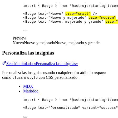
import
 { Badge } 
from
'
@astrojs/starlight/com
<
Badge
text
=
"
Nuevo
"
size
=
"
small
"
/>
<
Badge
text
=
"
Nuevo y mejorado
"
size
=
"
medium
"
<
Badge
text
=
"
Nuevo, mejorado y grande
"
size
=
"
Preview
Nuevo
Nuevo y mejorado
Nuevo, mejorado y grande
Personaliza las insignias
Sección titulada «Personaliza las insignias»
Personaliza las insignias usando cualquier otro atributo
<span>
como
o
con CSS personalizado.
class
style
MDX
Markdoc
import
 { Badge } 
from
'
@astrojs/starlight/com
<
Badge
text
=
"
Personalizado
"
variant
=
"
success
"