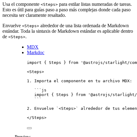
Usa el componente
para estilar listas numeradas de tareas.
<Steps>
Esto es útil para guías paso a paso más complejas donde cada paso
necesita ser claramente resaltado.
Envuelve
alrededor de una lista ordenada de Markdown
<Steps>
estándar. Toda la sintaxis de Markdown estándar es aplicable dentro
de
.
<Steps>
MDX
Markdoc
import
 { Steps } 
from
'
@astrojs/starlight/com
<
Steps
>
1
.
 Importa el componente en tu archivo MDX:
```
js
import
 { Steps } 
from
'
@astrojs/starlight/
```
2
.
 Envuelve 
`
<Steps>
`
 alrededor de tus elemen
</
Steps
>
Preview