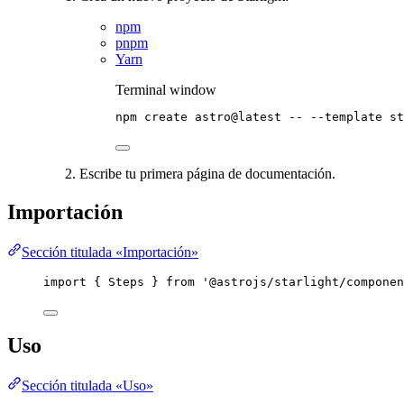
npm
pnpm
Yarn
Terminal window
npm
create
astro@latest
--
--template
st
Escribe tu primera página de documentación.
Importación
Sección titulada «Importación»
import
 { Steps } 
from
'
@astrojs/starlight/componen
Uso
Sección titulada «Uso»