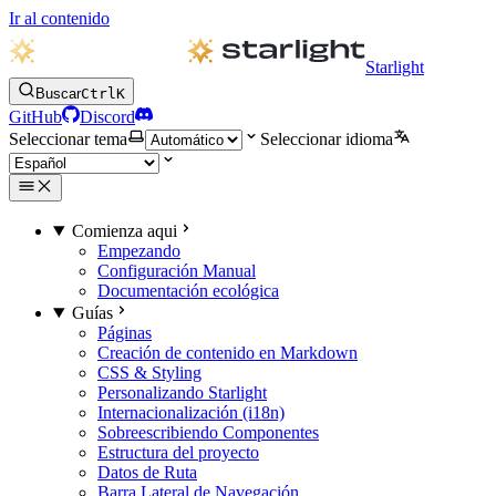
Ir al contenido
Starlight
Buscar
Ctrl
K
GitHub
Discord
Seleccionar tema
Seleccionar idioma
Comienza aqui
Empezando
Configuración Manual
Documentación ecológica
Guías
Páginas
Creación de contenido en Markdown
CSS & Styling
Personalizando Starlight
Internacionalización (i18n)
Sobreescribiendo Componentes
Estructura del proyecto
Datos de Ruta
Barra Lateral de Navegación