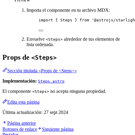
Importa el componente en tu archivo MDX:
import
 { Steps } 
from
'
@astrojs/starligh
Envuelve
alrededor de tus elementos de
<Steps>
lista ordenada.
Props de
<Steps>
Sección titulada «Props de <Steps>»
Implementación:
Steps.astro
El componente
no acepta ninguna propiedad.
<Steps>
Edita esta página
Última actualización:
27 sept 2024
Página anterior
Botones de enlace
Siguiente página
Pestañas