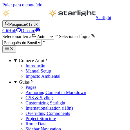
Pular para o conteúdo
Starlight
Pesquisar
Ctrl
K
GitHub
Discord
Selecionar tema
Selecionar língua
Comece Aqui
Introdução
Manual Setup
Impacto Ambiental
Guias
Pages
Authoring Content in Markdown
CSS & Styling
Customizing Starlight
Internationalization (i18n)
Overriding Components
Project Structure
Route Data
Sidebar Navigation