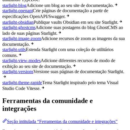
starlight-blog
Adicione um blog ao seu site de documentação.
starlight-openapi
Crie páginas de documentação a partir de
especificações OpenAPI/Swagger.
starlight-obsidian
Publique vaults Obsidian em seu site Starlight.
starlight-ghostcms
Adicione suas postagens do blog GhostCMS ao
lado de suas páginas Starlight.
starlight-image-zoom
Adicione recursos de zoom as imagens da sua
documentação.
starlight-utils
Estenda Starlight com uma coleção de utilitários
comuns.
starlight-view-modes
Adicione diferentes recursos de modo de
exibição ao seu site de documentação.
starlight-versions
Versione suas páginas de documentação Starlight.
starlight-theme-rapide
Tema Starlight inspirado pelo tema Visual
Studio Code Vitesse.
Ferramentas da comunidade e
integrações
Seção intitulada “Ferramentas da comunidade e integrações”