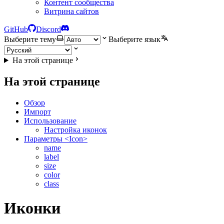
Контент сообщества
Витрина сайтов
GitHub
Discord
Выберите тему
Выберите язык
На этой странице
На этой странице
Обзор
Импорт
Использование
Настройка иконок
Параметры <Icon>
name
label
size
color
class
Иконки