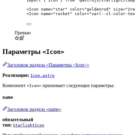
import
 { Icon } 
from
'
@astrojs/starlight/comp
<
Icon
name
=
"
star
"
color
=
"
goldenrod
"
size
=
"
2re
<
Icon
name
=
"
rocket
"
color
=
"
var(--sl-color-tex
Превью
Параметры
<Icon>
Заголовок раздела «Параметры <Icon>»
Реализация:
Icon.astro
Компонент
принимает следующие параметры:
<Icon>
name
Заголовок раздела «name»
обязательный
тип:
StarlightIcon