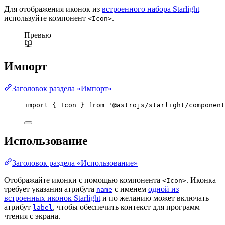
Для отображения иконок из
встроенного набора Starlight
используйте компонент
.
<Icon>
Превью
Импорт
Заголовок раздела «Импорт»
import
 { Icon } 
from
'
@astrojs/starlight/component
Использование
Заголовок раздела «Использование»
Отображайте иконки с помощью компонента
. Иконка
<Icon>
требует указания атрибута
с именем
одной из
name
встроенных иконок Starlight
и по желанию может включать
атрибут
, чтобы обеспечить контекст для программ
label
чтения с экрана.