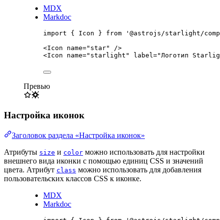
MDX
Markdoc
import
 { Icon } 
from
'
@astrojs/starlight/comp
<
Icon
name
=
"
star
"
/>
<
Icon
name
=
"
starlight
"
label
=
"
Логотип Starlig
Превью
Настройка иконок
Заголовок раздела «Настройка иконок»
Атрибуты
и
можно использовать для настройки
size
color
внешнего вида иконки с помощью единиц CSS и значений
цвета. Атрибут
можно использовать для добавления
class
пользовательских классов CSS к иконке.
MDX
Markdoc