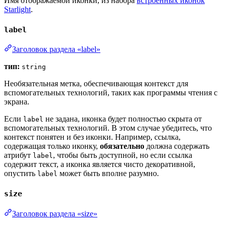
Имя отображаемой иконки, из набора
встроенных иконок
Starlight
.
label
Заголовок раздела «label»
тип:
string
Необязательная метка, обеспечивающая контекст для
вспомогательных технологий, таких как программы чтения с
экрана.
Если
не задана, иконка будет полностью скрыта от
label
вспомогательных технологий. В этом случае убедитесь, что
контекст понятен и без иконки. Например, ссылка,
содержащая только иконку,
обязательно
должна содержать
атрибут
, чтобы быть доступной, но если ссылка
label
содержит текст, а иконка является чисто декоративной,
опустить
может быть вполне разумно.
label
size
Заголовок раздела «size»