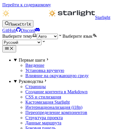
Перейти к содержимому
Starlight
Поиск
Ctrl
K
GitHub
Discord
Выберите тему
Выберите язык
Первые шаги
Введение
Установка вручную
Влияние на окружающую среду
Руководства
Страницы
Создание контента в Markdown
CSS и стилизация
Кастомизация Starlight
Интернационализация (i18n)
Переопределение компонентов
Структура проекта
Данные маршрута
Боковая панель