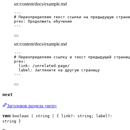
src/content/docs/example.md
---
# Переопределяем текст ссылки на предыдущую страни
prev
: 
Продолжить обучение
---
src/content/docs/example.md
---
# Переопределяем ссылку и текст предыдущей страниц
prev
:
link
: 
/unrelated-page/
label
: 
Загляните на другую страницу
---
next
Заголовок раздела «next»
тип:
boolean | string | { link?: string; label?:
string }