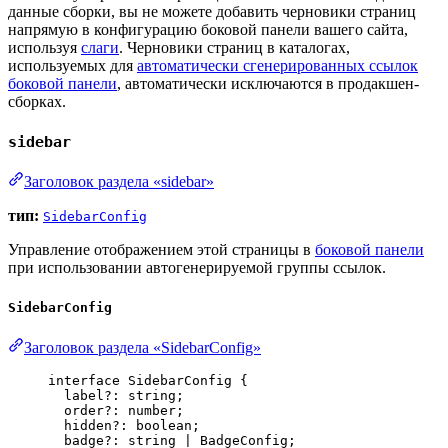
данные сборки, вы не можете добавить черновики страниц
напрямую в конфигурацию боковой панели вашего сайта,
используя
слаги
. Черновики страниц в каталогах,
используемых для
автоматически сгенерированных ссылок
боковой панели
, автоматически исключаются в продакшен-
сборках.
sidebar
Заголовок раздела «sidebar»
тип:
SidebarConfig
Управление отображением этой страницы в
боковой панели
при использовании автогенерируемой группы ссылок.
SidebarConfig
Заголовок раздела «SidebarConfig»
interface
 SidebarConfig {
label
?:
string
;
order
?:
number
;
hidden
?:
boolean
;
badge
?:
string
|
BadgeConfig
;