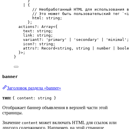
}
|
 {
// Необработанный HTML для использования в
// Это может быть пользовательский тег `<i
html
:
string
;
};
actions
?:
Array
<{
text
:
string
;
link
:
string
;
variant
?:
'
primary
'
|
'
secondary
'
|
'
minimal
'
;
icon
?:
string
;
attrs
?:
Record
<
string
, 
string
|
number
|
boole
}>;
}
banner
Заголовок раздела «banner»
тип:
{ content: string }
Отображает баннер объявления в верхней части этой
страницы.
Значение
может включать HTML для ссылок или
content
другого содержимого. Например, на этой странице