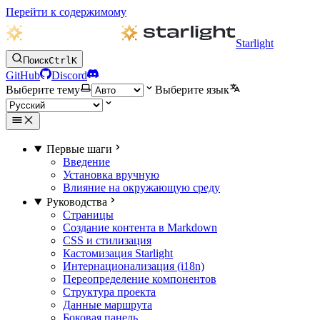
Перейти к содержимому
Starlight
Поиск
Ctrl
K
GitHub
Discord
Выберите тему
Выберите язык
Первые шаги
Введение
Установка вручную
Влияние на окружающую среду
Руководства
Страницы
Создание контента в Markdown
CSS и стилизация
Кастомизация Starlight
Интернационализация (i18n)
Переопределение компонентов
Структура проекта
Данные маршрута
Боковая панель