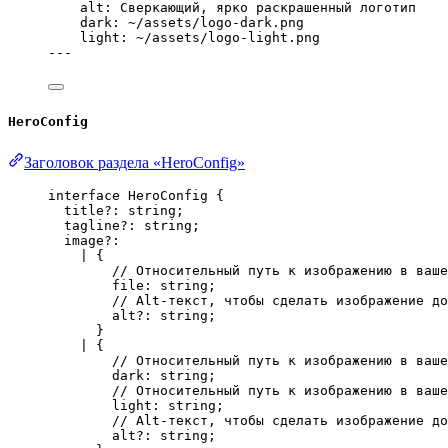
alt
: 
Сверкающий, ярко раскрашенный логотип
dark
: 
~/assets/logo-dark.png
light
: 
~/assets/logo-light.png
---
HeroConfig
Заголовок раздела «HeroConfig»
interface
 HeroConfig {
title
?:
string
;
tagline
?:
string
;
image
?:
|
 {
// Относительный путь к изображению в ваше
file
:
string
;
// Alt-текст, чтобы сделать изображение до
alt
?:
string
;
}
|
 {
// Относительный путь к изображению в ваше
dark
:
string
;
// Относительный путь к изображению в ваше
light
:
string
;
// Alt-текст, чтобы сделать изображение до
alt
?:
string
;