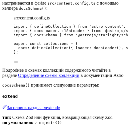
настраивается в файле
с помощью
src/content.config.ts
хелпера
:
docsSchema()
src/content.config.ts
import
 { defineCollection } 
from
'
astro:content
'
;
import
 { docsLoader, i18nLoader } 
from
'
@astrojs/s
import
 { docsSchema } 
from
'
@astrojs/starlight/sch
export const 
collections
 = {
docs: 
defineCollection
(
{ loader: 
docsLoader
()
, s
}
;
Подробнее о схемах коллекций содержимого читайте в
разделе
Определение схемы коллекции
в документации Astro.
принимает следующие параметры:
docsSchema()
extend
Заголовок раздела «extend»
тип:
Схема Zod или функция, возвращающая схему Zod
по умолчанию:
z.object({})