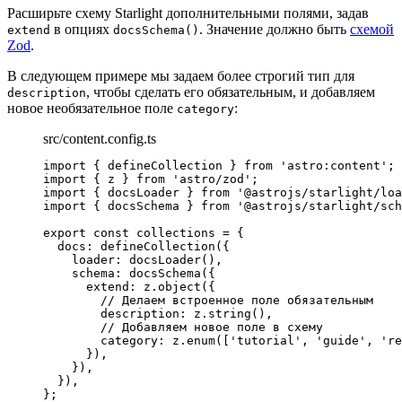
Расширьте схему Starlight дополнительными полями, задав
в опциях
. Значение должно быть
схемой
extend
docsSchema()
Zod
.
В следующем примере мы задаем более строгий тип для
, чтобы сделать его обязательным, и добавляем
description
новое необязательное поле
:
category
src/content.config.ts
import
 { defineCollection } 
from
'
astro:content
'
;
import
 { z } 
from
'
astro/zod
'
;
import
 { docsLoader } 
from
'
@astrojs/starlight/loa
import
 { docsSchema } 
from
'
@astrojs/starlight/sch
export const 
collections
 = {
docs: 
defineCollection
(
{
loader: 
docsLoader
()
,
schema: 
docsSchema
(
{
extend: 
z
.
object
(
{
// Делаем встроенное поле обязательным
description: 
z
.
string
()
,
// Добавляем новое поле в схему
category: 
z
.
enum
([
'
tutorial
'
, 
'
guide
'
, 
'
re
}
)
,
}
)
,
}
)
,
}
;