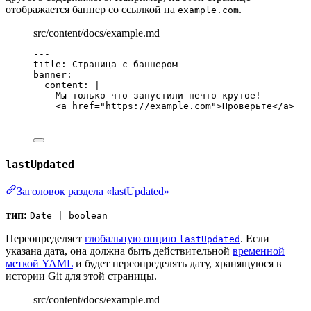
отображается баннер со ссылкой на
.
example.com
src/content/docs/example.md
---
title
: 
Страница с баннером
banner
:
content
: 
|
Мы только что запустили нечто крутое!
<a href="https://example.com">Проверьте</a>
---
lastUpdated
Заголовок раздела «lastUpdated»
тип:
Date | boolean
Переопределяет
глобальную опцию
. Если
lastUpdated
указана дата, она должна быть действительной
временной
меткой YAML
и будет переопределять дату, хранящуюся в
истории Git для этой страницы.
src/content/docs/example.md