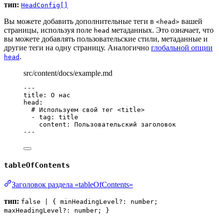
тип:
HeadConfig[]
Вы можете добавить дополнительные теги в
вашей
<head>
страницы, используя поле
метаданных. Это означает, что
head
вы можете добавлять пользовательские стили, метаданные и
другие теги на одну страницу. Аналогично
глобальной опции
.
head
src/content/docs/example.md
---
title
: 
О нас
head
:
# Используем свой тег <title>
- 
tag
: 
title
content
: 
Пользовательский заголовок
---
tableOfContents
Заголовок раздела «tableOfContents»
тип:
false | { minHeadingLevel?: number;
maxHeadingLevel?: number; }