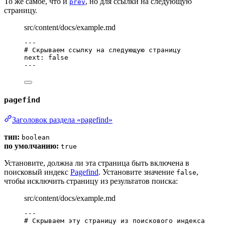
То же самое, что и
, но для ссылки на следующую
prev
страницу.
src/content/docs/example.md
---
# Скрываем ссылку на следующую страницу
next
: 
false
---
pagefind
Заголовок раздела «pagefind»
тип:
boolean
по умолчанию:
true
Установите, должна ли эта страница быть включена в
поисковый индекс
Pagefind
. Установите значение
,
false
чтобы исключить страницу из результатов поиска:
src/content/docs/example.md
---
# Скрываем эту страницу из поискового индекса