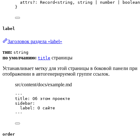
attrs
?:
Record
<
string
, 
string
|
number
|
boolean
}
label
Заголовок раздела «label»
тип:
string
по умолчанию:
страницы
title
Устанавливает метку для этой страницы в боковой панели при
отображении в автогенерируемой группе ссылок.
src/content/docs/example.md
---
title
: 
Об этом проекте
sidebar
:
label
: 
О сайте
---
order