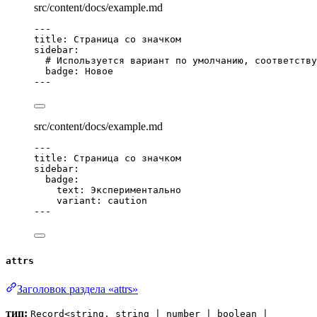
src/content/docs/example.md
---
title
: 
Страница со значком
sidebar
:
# Используется вариант по умолчанию, соответству
badge
: 
Новое
---
src/content/docs/example.md
---
title
: 
Страница со значком
sidebar
:
badge
:
text
: 
Экспериментально
variant
: 
caution
---
attrs
Заголовок раздела «attrs»
тип:
Record<string, string | number | boolean |