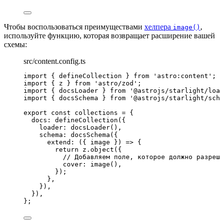
Чтобы воспользоваться преимуществами
хелпера
,
image()
используйте функцию, которая возвращает расширение вашей
схемы:
src/content.config.ts
import
 { defineCollection } 
from
'
astro:content
'
;
import
 { z } 
from
'
astro/zod
'
;
import
 { docsLoader } 
from
'
@astrojs/starlight/loa
import
 { docsSchema } 
from
'
@astrojs/starlight/sch
export const 
collections
 = {
docs: 
defineCollection
(
{
loader: 
docsLoader
()
,
schema: 
docsSchema
(
{
extend
: 
(
{ 
image
 }
)
 => {
return 
z
.
object
(
{
// Добавляем поле, которое должно разреш
cover: 
image
()
,
}
)
;
},
}
)
,
}
)
,
}
;