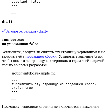
pagefind
: 
false
---
draft
Заголовок раздела «draft»
тип:
boolean
по умолчанию:
false
Установите, следует ли считать эту страницу черновиком и не
включать её в
продакшен-сборки
. Установите значение
,
true
чтобы пометить страницу как черновик и сделать её видимой
только во время разработки.
src/content/docs/example.md
---
# Исключить эту страницу из продакшен-сборок
draft
: 
true
---
Поскольку черновики страниц не включаются в выходные