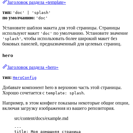
Заголовок раздела «template»
тип:
'doc' | 'splash'
по умолчанию:
'doc'
Установите шаблон макета для этой страницы. Страницы
используют макет
по умолчанию. Установите значение
'doc'
, чтобы использовать более широкий макет без
'splash'
боковых панелей, предназначенный для целевых страниц.
hero
Заголовок раздела «hero»
тип:
HeroConfig
Добавьте компонент hero в верхнюю часть этой страницы.
Хорошо сочетается с
.
template: splash
Например, в этом конфиге показаны некоторые общие опции,
включая загрузку изображения из вашего репозитория.
src/content/docs/example.md
---
title
: 
Моя домашняя страница