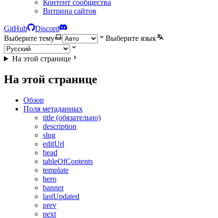
Контент сообщества
Витрина сайтов
GitHub
Discord
Выберите тему
Выберите язык
На этой странице
На этой странице
Обзор
Поля метаданных
title (обязательно)
description
slug
editUrl
head
tableOfContents
template
hero
banner
lastUpdated
prev
next