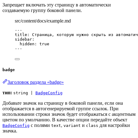
Запрещает включать эту страницу в автоматически
создаваемую группу боковой панели.
src/content/docs/example.md
---
title
: 
Страница, которую нужно скрыть из автоматич
sidebar
:
hidden
: 
true
---
badge
Заголовок раздела «badge»
тип:
string |
BadgeConfig
Добавьте значок на страницу в боковой панели, если она
отображается в автогенерируемой группе ссылок. При
использовании строки значок будет отображаться с акцентным
цветом по умолчанию. В качестве опции передайте объект
с полями
,
и
для настройки
BadgeConfig
text
variant
class
значка.