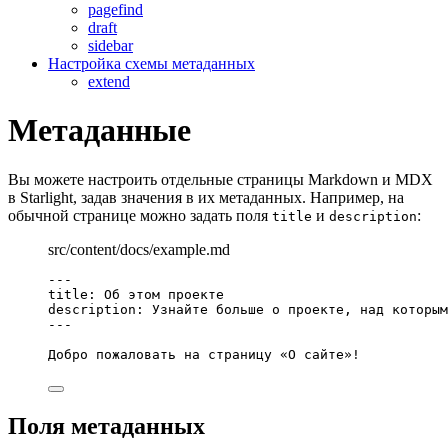
pagefind
draft
sidebar
Настройка схемы метаданных
extend
Метаданные
Вы можете настроить отдельные страницы Markdown и MDX
в Starlight, задав значения в их метаданных. Например, на
обычной странице можно задать поля
и
:
title
description
src/content/docs/example.md
---
title
: 
Об этом проекте
description
: 
Узнайте больше о проекте, над которым
---
Добро пожаловать на страницу «О сайте»!
Поля метаданных