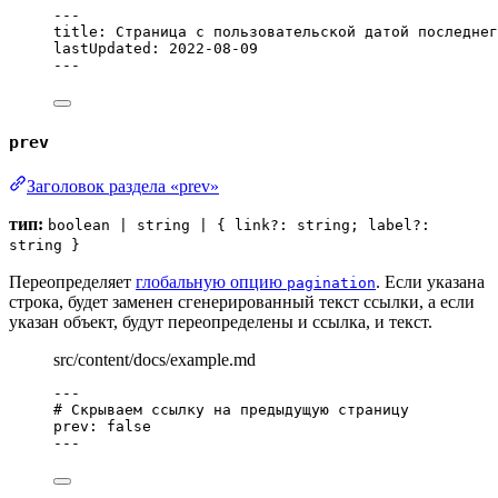
---
title
: 
Страница с пользовательской датой последнег
lastUpdated
: 
2022-08-09
---
prev
Заголовок раздела «prev»
тип:
boolean | string | { link?: string; label?:
string }
Переопределяет
глобальную опцию
. Если указана
pagination
строка, будет заменен сгенерированный текст ссылки, а если
указан объект, будут переопределены и ссылка, и текст.
src/content/docs/example.md
---
# Скрываем ссылку на предыдущую страницу
prev
: 
false
---