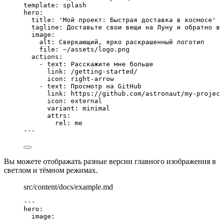
template
: 
splash
hero
:
title
: 
'
Мой проект: Быстрая доставка в космосе
'
tagline
: 
Доставьте свои вещи на Луну и обратно в
image
:
alt
: 
Сверкающий, ярко раскрашенный логотип
file
: 
~/assets/logo.png
actions
:
- 
text
: 
Расскажите мне больше
link
: 
/getting-started/
icon
: 
right-arrow
- 
text
: 
Просмотр на GitHub
link
: 
https://github.com/astronaut/my-projec
icon
: 
external
variant
: 
minimal
attrs
:
rel
: 
me
---
Вы можете отображать разные версии главного изображения в
светлом и тёмном режимах.
src/content/docs/example.md
---
hero
:
image
: