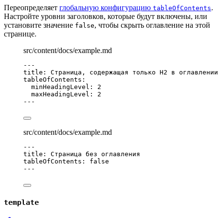
Переопределяет
глобальную конфигурацию
.
tableOfContents
Настройте уровни заголовков, которые будут включены, или
установите значение
, чтобы скрыть оглавление на этой
false
странице.
src/content/docs/example.md
---
title
: 
Страница, содержащая только H2 в оглавлении
tableOfContents
:
minHeadingLevel
: 
2
maxHeadingLevel
: 
2
---
src/content/docs/example.md
---
title
: 
Страница без оглавления
tableOfContents
: 
false
---
template