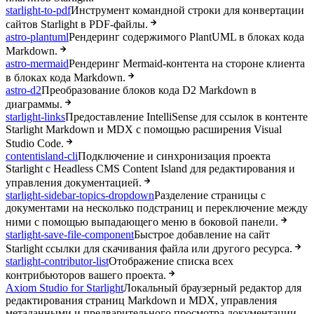
starlight-to-pdf
Инструмент командной строки для конвертации
сайтов Starlight в PDF-файлы.
astro-plantuml
Рендеринг содержимого PlantUML в блоках кода
Markdown.
astro-mermaid
Рендеринг Mermaid-контента на стороне клиента
в блоках кода Markdown.
astro-d2
Преобразование блоков кода D2 Markdown в
диаграммы.
starlight-links
Предоставление IntelliSense для ссылок в контенте
Starlight Markdown и MDX с помощью расширения Visual
Studio Code.
contentisland-cli
Подключение и синхронизация проекта
Starlight с Headless CMS Content Island для редактирования и
управления документацией.
starlight-sidebar-topics-dropdown
Разделение страницы с
документами на несколько подстраниц и переключение между
ними с помощью выпадающего меню в боковой панели.
starlight-save-file-component
Быстрое добавление на сайт
Starlight ссылки для скачивания файла или другого ресурса.
starlight-contributor-list
Отображение списка всех
контрибьюторов вашего проекта.
Axiom Studio for Starlight
Локальный браузерный редактор для
редактирования страниц Markdown и MDX, управления
метаданными и предварительного просмотра документации