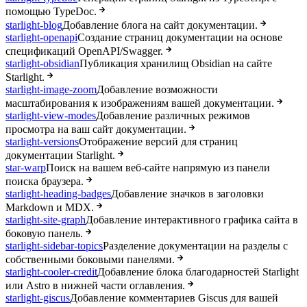
помощью TypeDoc.
starlight-blog
Добавление блога на сайт документации.
starlight-openapi
Создание страниц документации на основе
спецификаций OpenAPI/Swagger.
starlight-obsidian
Публикация хранилищ Obsidian на сайте
Starlight.
starlight-image-zoom
Добавление возможности
масштабирования к изображениям вашей документации.
starlight-view-modes
Добавление различных режимов
просмотра на ваш сайт документации.
starlight-versions
Отображение версий для страниц
документации Starlight.
star-warp
Поиск на вашем веб-сайте напрямую из панели
поиска браузера.
starlight-heading-badges
Добавление значков в заголовки
Markdown и MDX.
starlight-site-graph
Добавление интерактивного графика сайта в
боковую панель.
starlight-sidebar-topics
Разделение документации на разделы с
собственными боковыми панелями.
starlight-cooler-credit
Добавление блока благодарностей Starlight
или Astro в нижней части оглавления.
starlight-giscus
Добавление комментариев Giscus для вашей