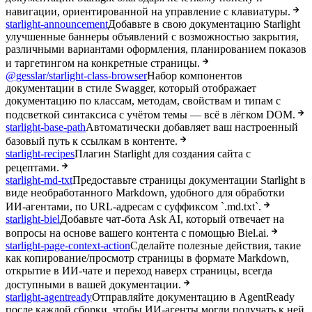
навигации, ориентированной на управление с клавиатуры.
starlight-announcement
Добавьте в свою документацию Starlight
улучшенные баннеры объявлений с возможностью закрытия,
различными вариантами оформления, планированием показов
и таргетингом на конкретные страницы.
@gesslar/starlight-class-browser
Набор компонентов
документации в стиле Swagger, который отображает
документацию по классам, методам, свойствам и типам с
подсветкой синтаксиса с учётом темы — всё в лёгком DOM.
starlight-base-path
Автоматически добавляет ваш настроенный
базовый путь к ссылкам в контенте.
starlight-recipes
Плагин Starlight для создания сайта с
рецептами.
starlight-md-txt
Предоставьте страницы документации Starlight в
виде необработанного Markdown, удобного для обработки
ИИ-агентами, по URL-адресам с суффиксом `.md.txt`.
starlight-biel
Добавьте чат-бота Ask AI, который отвечает на
вопросы на основе вашего контента с помощью Biel.ai.
starlight-page-context-action
Сделайте полезные действия, такие
как копирование/просмотр страницы в формате Markdown,
открытие в ИИ-чате и переход наверх страницы, всегда
доступными в вашей документации.
starlight-agentready
Отправляйте документацию в AgentReady
после каждой сборки, чтобы ИИ-агенты могли получать к ней