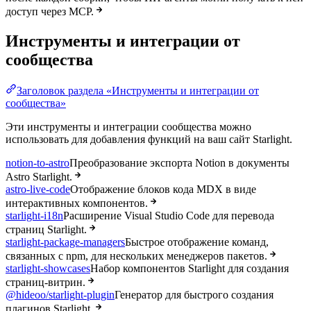
доступ через MCP.
Инструменты и интеграции от
сообщества
Заголовок раздела «Инструменты и интеграции от
сообщества»
Эти инструменты и интеграции сообщества можно
использовать для добавления функций на ваш сайт Starlight.
notion-to-astro
Преобразование экспорта Notion в документы
Astro Starlight.
astro-live-code
Отображение блоков кода MDX в виде
интерактивных компонентов.
starlight-i18n
Расширение Visual Studio Code для перевода
страниц Starlight.
starlight-package-managers
Быстрое отображение команд,
связанных с npm, для нескольких менеджеров пакетов.
starlight-showcases
Набор компонентов Starlight для создания
страниц-витрин.
@hideoo/starlight-plugin
Генератор для быстрого создания
плагинов Starlight.