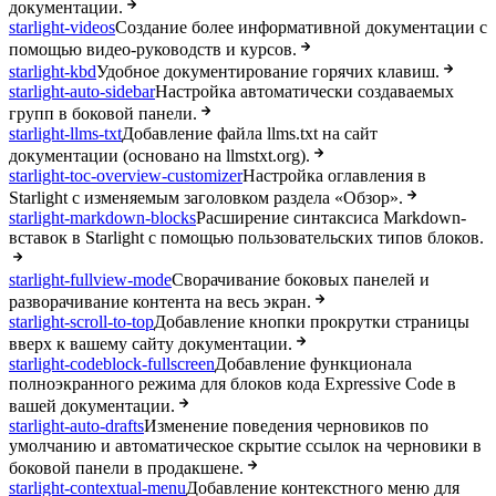
документации.
starlight-videos
Создание более информативной документации с
помощью видео-руководств и курсов.
starlight-kbd
Удобное документирование горячих клавиш.
starlight-auto-sidebar
Настройка автоматически создаваемых
групп в боковой панели.
starlight-llms-txt
Добавление файла llms.txt на сайт
документации (основано на llmstxt.org).
starlight-toc-overview-customizer
Настройка оглавления в
Starlight с изменяемым заголовком раздела «Обзор».
starlight-markdown-blocks
Расширение синтаксиса Markdown-
вставок в Starlight с помощью пользовательских типов блоков.
starlight-fullview-mode
Сворачивание боковых панелей и
разворачивание контента на весь экран.
starlight-scroll-to-top
Добавление кнопки прокрутки страницы
вверх к вашему сайту документации.
starlight-codeblock-fullscreen
Добавление функционала
полноэкранного режима для блоков кода Expressive Code в
вашей документации.
starlight-auto-drafts
Изменение поведения черновиков по
умолчанию и автоматическое скрытие ссылок на черновики в
боковой панели в продакшене.
starlight-contextual-menu
Добавление контекстного меню для