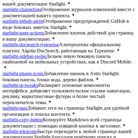
вашей документации Starlight.
starlight-changelogs
Отображение журналов изменений вместе с
документацией вашего проекта.
starlight-github-alerts
Отображение предупреждений GitHub в
виде боковых заметок Starlight.
starlight-page-actions
Добавление кнопок действий для страниц
в вашу документацию.
starlight-docsearch-typesense
Альтернатива официальному
плагину Algolia DocSearch, работающая на Typesense.
starlight-sidebar-swipe
Делаем левую боковую панель
свайпаемой на мобильных устройствах, как в Discord Mobile.
starlight-plugin-icons
Добавление иконок в Astro Starlight:
боковая панель, блоки кода, дерево файлов.
starlight-ui-tweaks
Расширяет основные компоненты
интерфейса: добавляет пользовательские ссылки навигации,
рекламу, маркетинговые футеры и более чистый
переключатель темы.
starlight-tags
Добавьте теги на страницы Starlight для удобной
организации и поиска контента.
starlight-copy-button
Копируйте Markdown всей страницы
документации с помощью изящной кнопки в заголовке.
starlight-telescope
Быстро переходите к любой странице вашей
документации Starlight благодаря нечёткому поиску и