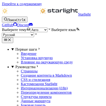
Перейти к содержимому
Starlight
Поиск
Ctrl
K
GitHub
Discord
Выберите тему
Выберите язык
Первые шаги
Введение
Установка вручную
Влияние на окружающую среду
Руководства
Страницы
Создание контента в Markdown
CSS и стилизация
Кастомизация Starlight
Интернационализация (i18n)
Переопределение компонентов
Структура проекта
Данные маршрута
Боковая панель