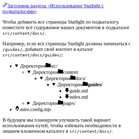
Заголовок раздела «Использование Starlight с
подкаталогами»
Чтобы добавить все страницы Starlight по подкаталогу,
поместите всё содержимое ваших документов в подкаталог
.
src/content/docs/
Например, если все страницы Starlight должны начинаться с
, добавьте свой контент в каталог
/guides/
:
src/content/docs/guides/
Директория
src/
Директория
content/
Директория
docs/
Директория
guides/
guide.md
index.md
Директория
pages/
astro.config.mjs
В будущем мы планируем улучшить такой вариант
использования путей, чтобы избежать необходимости в
лишнем вложенном каталоге в
.
src/content/docs/