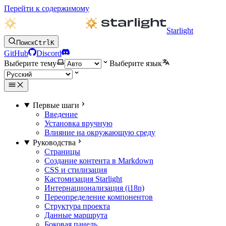
Перейти к содержимому
Starlight
Поиск
Ctrl
K
GitHub
Discord
Выберите тему
Выберите язык
Первые шаги
Введение
Установка вручную
Влияние на окружающую среду
Руководства
Страницы
Создание контента в Markdown
CSS и стилизация
Кастомизация Starlight
Интернационализация (i18n)
Переопределение компонентов
Структура проекта
Данные маршрута
Боковая панель