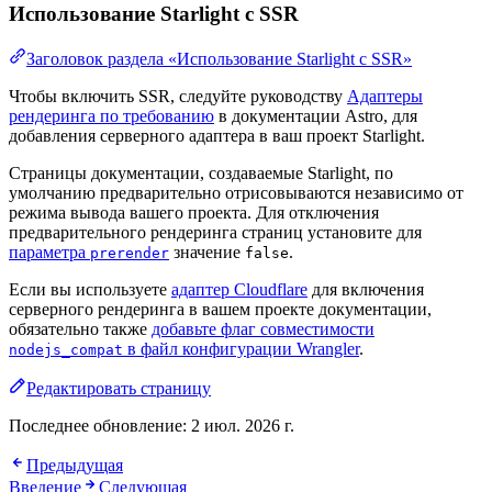
Использование Starlight с SSR
Заголовок раздела «Использование Starlight с SSR»
Чтобы включить SSR, следуйте руководству
Адаптеры
рендеринга по требованию
в документации Astro, для
добавления серверного адаптера в ваш проект Starlight.
Страницы документации, создаваемые Starlight, по
умолчанию предварительно отрисовываются независимо от
режима вывода вашего проекта. Для отключения
предварительного рендеринга страниц установите для
параметра
значение
.
prerender
false
Если вы используете
адаптер Cloudflare
для включения
серверного рендеринга в вашем проекте документации,
обязательно также
добавьте флаг совместимости
в файл конфигурации Wrangler
.
nodejs_compat
Редактировать страницу
Последнее обновление:
2 июл. 2026 г.
Предыдущая
Введение
Следующая