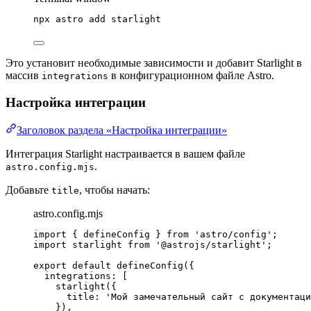
npx
astro
add
starlight
Это установит необходимые зависимости и добавит Starlight в
массив
в конфигурационном файле Astro.
integrations
Настройка интеграции
Заголовок раздела «Настройка интеграции»
Интеграция Starlight настраивается в вашем файле
.
astro.config.mjs
Добавьте
, чтобы начать:
title
astro.config.mjs
import
 { defineConfig } 
from
'
astro/config
'
;
import
 starlight 
from
'
@astrojs/starlight
'
;
export
default
defineConfig
({
integrations: [
starlight
({
title: 
'
Мой замечательный сайт с документаци
}),