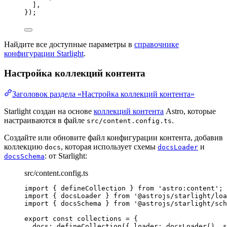
],
});
Найдите все доступные параметры в
справочнике
конфигурации Starlight
.
Настройка коллекций контента
Заголовок раздела «Настройка коллекций контента»
Starlight создан на основе
коллекций контента
Astro, которые
настраиваются в файле
.
src/content.config.ts
Создайте или обновите файл конфигурации контента, добавив
коллекцию
, которая использует схемы
и
docs
docsLoader
: от Starlight:
docsSchema
src/content.config.ts
import
 { defineCollection } 
from
'
astro:content
'
;
import
 { docsLoader } 
from
'
@astrojs/starlight/loa
import
 { docsSchema } 
from
'
@astrojs/starlight/sch
export const 
collections
 = {
docs: 
defineCollection
(
{ loader: 
docsLoader
()
, s