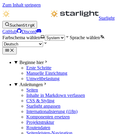
Zum Inhalt springen
Starlight
Suchen
Strg
K
GitHub
Discord
Farbschema wählen
Sprache wählen
Beginne hier
Erste Schritte
Manuelle Einrichtung
Umweltbelastung
Anleitungen
Seiten
Inhalte in Markdown verfassen
CSS & Styling
Starlight anpassen
Internationalisierung (i18n)
Komponenten ersetzen
Projektstruktur
Routendaten
Seitenleisten-Navigation