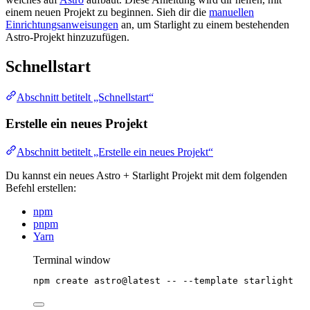
einem neuen Projekt zu beginnen. Sieh dir die
manuellen
Einrichtungs­anweisungen
an, um Starlight zu einem bestehenden
Astro-Projekt hinzuzufügen.
Schnellstart
Abschnitt betitelt „Schnellstart“
Erstelle ein neues Projekt
Abschnitt betitelt „Erstelle ein neues Projekt“
Du kannst ein neues Astro + Starlight Projekt mit dem folgenden
Befehl erstellen:
npm
pnpm
Yarn
Terminal window
npm
create
astro@latest
--
--template
starlight