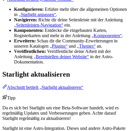
Konfigurieren:
Erfahre mehr über die allgemeinen Optionen
in
„Starlight anpassen“
.
Navigieren:
Richte dir deine Seitenleiste mit der Anleitung
„Seitenleisten-Navigation“
ein.
Komponenten:
Entdecke die eingebauten Karten,
Registerkarten und mehr in der Anleitung
„Komponenten“
.
Erweitern:
Schau dir die Community-Erweiterungen in
unseren Katalogen
„Plugins“
und
„Themes“
an.
Veröffentlichen:
Veröffentliche deine Arbeit mit der
Anleitung
„Bereitstellen deiner Website“
in der Astro-
Dokumentation.
Starlight aktualisieren
Abschnitt betitelt „Starlight aktualisieren“
Tipp
Da es sich bei Starlight um eine Beta-Software handelt, wird es
regelmäßig Updates und Verbesserungen geben. Achte darauf
Starlight regelmäßig zu aktualisieren!
Starlight ist eine Astro-Integration. Dieses und andere Astro-Pakete