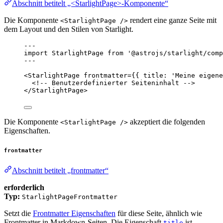
Abschnitt betitelt „<StarlightPage>-Komponente“
Die Komponente
rendert eine ganze Seite mit
<StarlightPage />
dem Layout und den Stilen von Starlight.
---
import
 StarlightPage 
from
'
@astrojs/starlight/comp
---
<
StarlightPage
frontmatter
=
{
{ title: 
'
Meine eigene
<!-- Benutzerdefinierter Seiteninhalt -->
</
StarlightPage
>
Die Komponente
akzeptiert die folgenden
<StarlightPage />
Eigenschaften.
frontmatter
Abschnitt betitelt „frontmatter“
erforderlich
Typ:
StarlightPageFrontmatter
Setzt die
Frontmatter Eigenschaften
für diese Seite, ähnlich wie
Frontmatter in Markdown-Seiten. Die Eigenschaft
ist
title