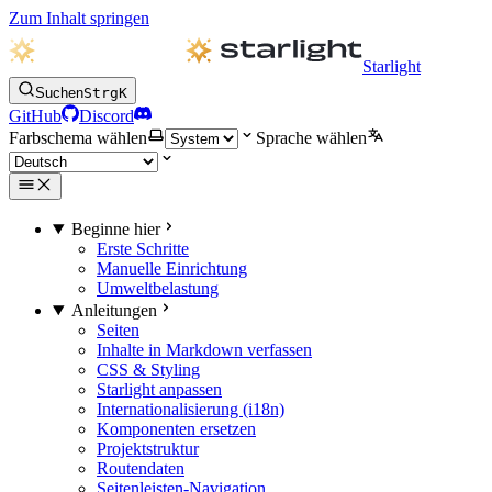
Zum Inhalt springen
Starlight
Suchen
Strg
K
GitHub
Discord
Farbschema wählen
Sprache wählen
Beginne hier
Erste Schritte
Manuelle Einrichtung
Umweltbelastung
Anleitungen
Seiten
Inhalte in Markdown verfassen
CSS & Styling
Starlight anpassen
Internationalisierung (i18n)
Komponenten ersetzen
Projektstruktur
Routendaten
Seitenleisten-Navigation