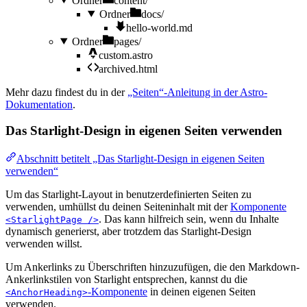
Ordner
content/
Ordner
docs/
hello-world.md
Ordner
pages/
custom.astro
archived.html
Mehr dazu findest du in der
„Seiten“-Anleitung in der Astro-
Dokumentation
.
Das Starlight-Design in eigenen Seiten verwenden
Abschnitt betitelt „Das Starlight-Design in eigenen Seiten
verwenden“
Um das Starlight-Layout in benutzerdefinierten Seiten zu
verwenden, umhüllst du deinen Seiteninhalt mit der
Komponente
. Das kann hilfreich sein, wenn du Inhalte
<StarlightPage />
dynamisch generierst, aber trotzdem das Starlight-Design
verwenden willst.
Um Ankerlinks zu Überschriften hinzuzufügen, die den Markdown-
Ankerlinkstilen von Starlight entsprechen, kannst du die
-Komponente
in deinen eigenen Seiten
<AnchorHeading>
verwenden.