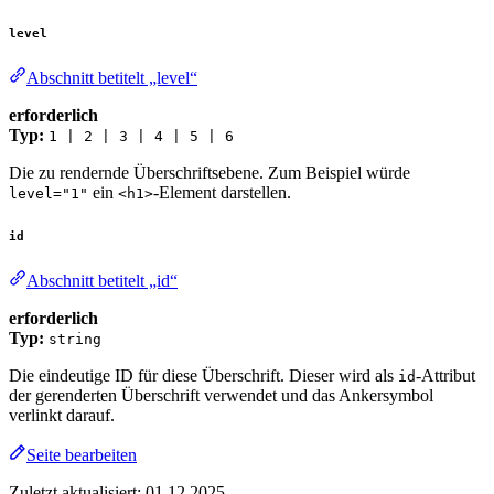
level
Abschnitt betitelt „level“
erforderlich
Typ:
1 | 2 | 3 | 4 | 5 | 6
Die zu rendernde Überschriftsebene. Zum Beispiel würde
ein
-Element darstellen.
level="1"
<h1>
id
Abschnitt betitelt „id“
erforderlich
Typ:
string
Die eindeutige ID für diese Überschrift. Dieser wird als
-Attribut
id
der gerenderten Überschrift verwendet und das Ankersymbol
verlinkt darauf.
Seite bearbeiten
Zuletzt aktualisiert:
01.12.2025