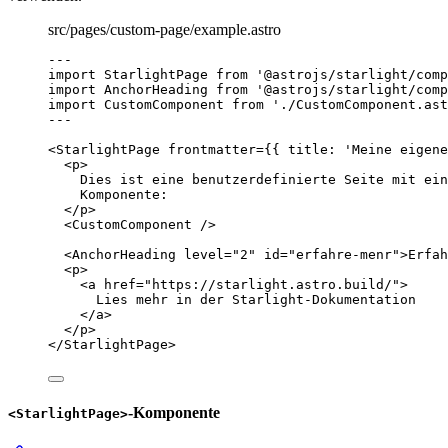
src/pages/custom-page/example.astro
---
import
 StarlightPage 
from
'
@astrojs/starlight/comp
import
 AnchorHeading 
from
'
@astrojs/starlight/comp
import
 CustomComponent 
from
'
./CustomComponent.ast
---
<
StarlightPage
frontmatter
=
{
{ title: 
'
Meine eigene
<
p
>
Dies ist eine benutzerdefinierte Seite mit ein
Komponente:
</
p
>
<
CustomComponent
 />
<
AnchorHeading
level
=
"
2
"
id
=
"
erfahre-menr
"
>
Erfah
<
p
>
<
a
href
=
"
https://starlight.astro.build/
"
>
Lies mehr in der Starlight-Dokumentation
</
a
>
</
p
>
</
StarlightPage
>
-Komponente
<StarlightPage>