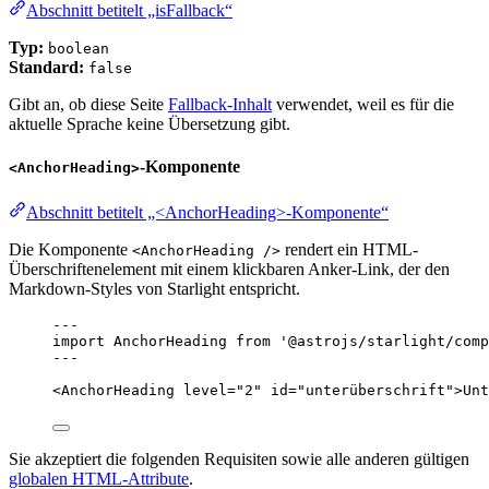
Abschnitt betitelt „isFallback“
Typ:
boolean
Standard:
false
Gibt an, ob diese Seite
Fallback-Inhalt
verwendet, weil es für die
aktuelle Sprache keine Übersetzung gibt.
-Komponente
<AnchorHeading>
Abschnitt betitelt „<AnchorHeading>-Komponente“
Die Komponente
rendert ein HTML-
<AnchorHeading />
Überschriftenelement mit einem klickbaren Anker-Link, der den
Markdown-Styles von Starlight entspricht.
---
import
 AnchorHeading 
from
'
@astrojs/starlight/comp
---
<
AnchorHeading
level
=
"
2
"
id
=
"
unterüberschrift
"
>
Unt
Sie akzeptiert die folgenden Requisiten sowie alle anderen gültigen
globalen HTML-Attribute
.