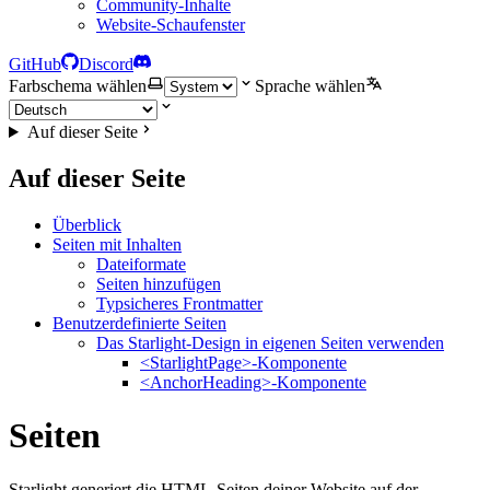
Community-Inhalte
Website-Schaufenster
GitHub
Discord
Farbschema wählen
Sprache wählen
Auf dieser Seite
Auf dieser Seite
Überblick
Seiten mit Inhalten
Dateiformate
Seiten hinzufügen
Typsicheres Frontmatter
Benutzerdefinierte Seiten
Das Starlight-Design in eigenen Seiten verwenden
<StarlightPage>-Komponente
<AnchorHeading>-Komponente
Seiten
Starlight generiert die HTML-Seiten deiner Website auf der