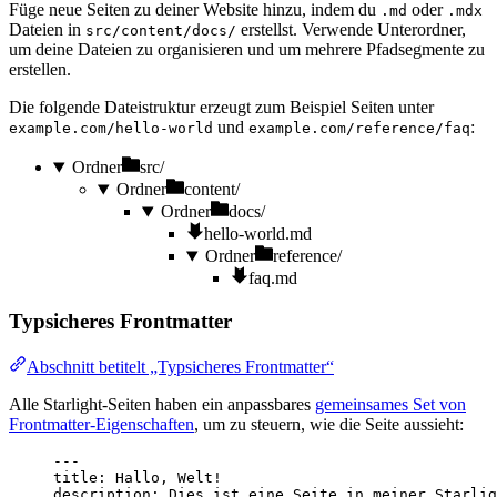
Füge neue Seiten zu deiner Website hinzu, indem du
oder
.md
.mdx
Dateien in
erstellst. Verwende Unterordner,
src/content/docs/
um deine Dateien zu organisieren und um mehrere Pfadsegmente zu
erstellen.
Die folgende Dateistruktur erzeugt zum Beispiel Seiten unter
und
:
example.com/hello-world
example.com/reference/faq
Ordner
src/
Ordner
content/
Ordner
docs/
hello-world.md
Ordner
reference/
faq.md
Typsicheres Frontmatter
Abschnitt betitelt „Typsicheres Frontmatter“
Alle Starlight-Seiten haben ein anpassbares
gemeinsames Set von
Frontmatter-Eigenschaften
, um zu steuern, wie die Seite aussieht:
---
title
: 
Hallo, Welt!
description
: 
Dies ist eine Seite in meiner Starlig