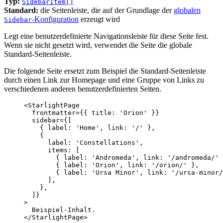
Typ:
SidebarItem[]
Standard:
die Seitenleiste, die auf der Grundlage der
globalen
-Konfiguration
erzeugt wird
Sidebar
Legt eine benutzerdefinierte Navigationsleiste für diese Seite fest.
Wenn sie nicht gesetzt wird, verwendet die Seite die globale
Standard-Seitenleiste.
Die folgende Seite ersetzt zum Beispiel die Standard-Seitenleiste
durch einen Link zur Homepage und eine Gruppe von Links zu
verschiedenen anderen benutzerdefinierten Seiten.
<
StarlightPage
frontmatter
=
{
{ title: 
'
Orion
'
 }
}
sidebar
=
{
[
{ label: 
'
Home
'
, link: 
'
/
'
 },
{
label: 
'
Constellations
'
,
items: [
{ label: 
'
Andromeda
'
, link: 
'
/andromeda/
'
 
{ label: 
'
Orion
'
, link: 
'
/orion/
'
 },
{ label: 
'
Ursa Minor
'
, link: 
'
/ursa-minor/
],
},
]
}
>
Beispiel-Inhalt.
</
StarlightPage
>