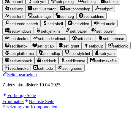
seti:xml
seti:yml
seti:prolog
seti:zig
seti:zip
seti:wgt
seti:illustrator
seti:photoshop
seti:pdf
seti:font
seti:image
seti:svg
seti:sublime
seti:code-search
seti:shell
seti:video
seti:audio
seti:windows
seti:jenkins
seti:babel
seti:bower
seti:docker
seti:code-climate
seti:eslint
seti:firebase
seti:firefox
seti:gitlab
seti:grunt
seti:gulp
seti:ionic
seti:platformio
seti:rollup
seti:stylelint
seti:yarn
seti:webpack
seti:lock
seti:license
seti:makefile
seti:heroku
seti:todo
seti:ignored
Seite bearbeiten
Zuletzt aktualisiert:
10.04.2025
Vorherige Seite
Frontmatter
Nächste Seite
Ersetzung von Komponenten