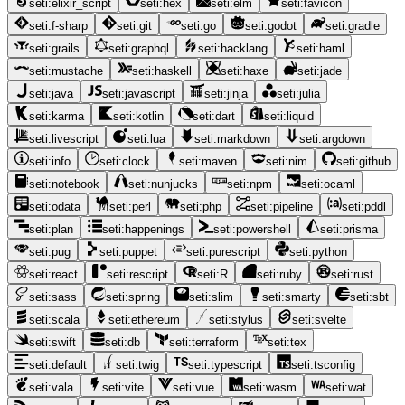
seti:elixir_script
seti:hex
seti:elm
seti:favicon
seti:f-sharp
seti:git
seti:go
seti:godot
seti:gradle
seti:grails
seti:graphql
seti:hacklang
seti:haml
seti:mustache
seti:haskell
seti:haxe
seti:jade
seti:java
seti:javascript
seti:jinja
seti:julia
seti:karma
seti:kotlin
seti:dart
seti:liquid
seti:livescript
seti:lua
seti:markdown
seti:argdown
seti:info
seti:clock
seti:maven
seti:nim
seti:github
seti:notebook
seti:nunjucks
seti:npm
seti:ocaml
seti:odata
seti:perl
seti:php
seti:pipeline
seti:pddl
seti:plan
seti:happenings
seti:powershell
seti:prisma
seti:pug
seti:puppet
seti:purescript
seti:python
seti:react
seti:rescript
seti:R
seti:ruby
seti:rust
seti:sass
seti:spring
seti:slim
seti:smarty
seti:sbt
seti:scala
seti:ethereum
seti:stylus
seti:svelte
seti:swift
seti:db
seti:terraform
seti:tex
seti:default
seti:twig
seti:typescript
seti:tsconfig
seti:vala
seti:vite
seti:vue
seti:wasm
seti:wat