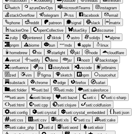
mastodon
codeberg
youtube
threads
linkedin
twitch
azureDevOps
microsoftTeams
instagram
stackOverflow
telegram
rss
facebook
email
phone
reddit
patreon
signal
slack
matrix
hackerOne
openCollective
blueSky
discourse
zulip
pinterest
tiktok
astro
solidjs
alpine
pnpm
biome
bun
mdx
apple
linux
homebrew
nix
starlight
pkl
node
cloudflare
vercel
netlify
deno
jsr
nostr
backstage
confluence
jira
storybook
vscode
jetbrains
zed
vim
figma
sketch
npm
sourcehut
substack
chrome
edge
firefox
safari
seti:folder
seti:bsl
seti:mdo
seti:salesforce
seti:asm
seti:bicep
seti:bazel
seti:c
seti:c-sharp
seti:html
seti:cpp
seti:clojure
seti:coldfusion
seti:config
seti:crystal
seti:crystal_embedded
seti:json
seti:css
seti:csv
seti:xls
seti:cu
seti:cake
seti:cake_php
seti:d
seti:word
seti:elixir