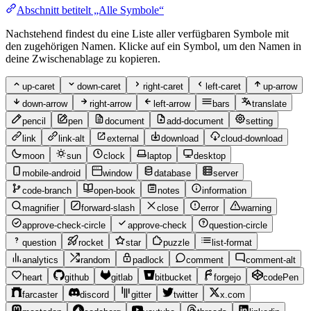
Abschnitt betitelt „Alle Symbole“
Nachstehend findest du eine Liste aller verfügbaren Symbole mit
den zugehörigen Namen. Klicke auf ein Symbol, um den Namen in
deine Zwischenablage zu kopieren.
up-caret
down-caret
right-caret
left-caret
up-arrow
down-arrow
right-arrow
left-arrow
bars
translate
pencil
pen
document
add-document
setting
link
link-alt
external
download
cloud-download
moon
sun
clock
laptop
desktop
mobile-android
window
database
server
code-branch
open-book
notes
information
magnifier
forward-slash
close
error
warning
approve-check-circle
approve-check
question-circle
question
rocket
star
puzzle
list-format
analytics
random
padlock
comment
comment-alt
heart
github
gitlab
bitbucket
forgejo
codePen
farcaster
discord
gitter
twitter
x.com