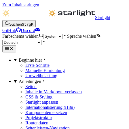
Zum Inhalt springen
Starlight
Suchen
Strg
K
GitHub
Discord
Farbschema wählen
Sprache wählen
Beginne hier
Erste Schritte
Manuelle Einrichtung
Umweltbelastung
Anleitungen
Seiten
Inhalte in Markdown verfassen
CSS & Styling
Starlight anpassen
Internationalisierung (i18n)
Komponenten ersetzen
Projektstruktur
Routendaten
Seitenleisten-Navigation