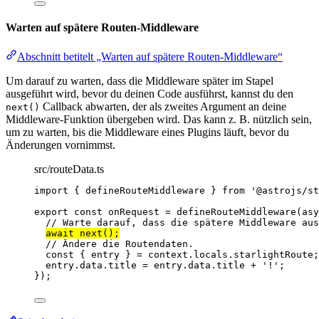
Warten auf spätere Routen-Middleware
Abschnitt betitelt „Warten auf spätere Routen-Middleware“
Um darauf zu warten, dass die Middleware später im Stapel
ausgeführt wird, bevor du deinen Code ausführst, kannst du den
Callback abwarten, der als zweites Argument an deine
next()
Middleware-Funktion übergeben wird. Das kann z. B. nützlich sein,
um zu warten, bis die Middleware eines Plugins läuft, bevor du
Änderungen vornimmst.
src/routeData.ts
import
 { defineRouteMiddleware } 
from
'
@astrojs/st
export const 
onRequest
 = 
defineRouteMiddleware
(
asy
// Warte darauf, dass die spätere Middleware aus
await 
next
()
;
// Ändere die Routendaten.
const { 
entry
 } = 
context
.
locals
.
starlightRoute
;
entry
.
data
.
title
 = 
entry
.
data
.
title
 + 
'
!
'
;
}
);