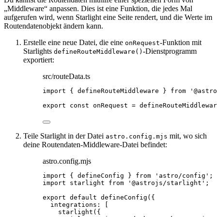
„Middleware“ anpassen. Dies ist eine Funktion, die jedes Mal
aufgerufen wird, wenn Starlight eine Seite rendert, und die Werte im
Routendatenobjekt ändern kann.
Erstelle eine neue Datei, die eine
-Funktion mit
onRequest
Starlights
-Dienstprogramm
defineRouteMiddleware()
exportiert:
src/routeData.ts
import
 { defineRouteMiddleware } 
from
'
@astro
export const 
onRequest
 = 
defineRouteMiddlewar
Teile Starlight in der Datei
mit, wo sich
astro.config.mjs
deine Routendaten-Middleware-Datei befindet:
astro.config.mjs
import
 { defineConfig } 
from
'
astro/config
'
;
import
 starlight 
from
'
@astrojs/starlight
'
;
export
default
defineConfig
({
integrations: [
starlight
({