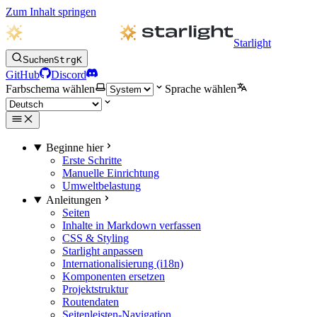
Zum Inhalt springen
Starlight
Suchen
Strg
K
GitHub
Discord
Farbschema wählen
Sprache wählen
Beginne hier
Erste Schritte
Manuelle Einrichtung
Umweltbelastung
Anleitungen
Seiten
Inhalte in Markdown verfassen
CSS & Styling
Starlight anpassen
Internationalisierung (i18n)
Komponenten ersetzen
Projektstruktur
Routendaten
Seitenleisten-Navigation