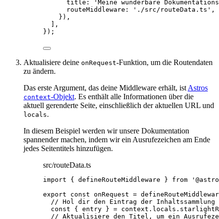
title: 
'
Meine wunderbare Dokumentations
routeMiddleware: 
'
./src/routeData.ts
'
,
}),
],
});
Aktualisiere deine
-Funktion, um die Routendaten
onRequest
zu ändern.
Das erste Argument, das deine Middleware erhält, ist
Astros
-Objekt
. Es enthält alle Informationen über die
context
aktuell gerenderte Seite, einschließlich der aktuellen URL und
.
locals
In diesem Beispiel werden wir unsere Dokumentation
spannender machen, indem wir ein Ausrufezeichen am Ende
jedes Seitentitels hinzufügen.
src/routeData.ts
import
 { defineRouteMiddleware } 
from
'
@astro
export const 
onRequest
 = 
defineRouteMiddlewar
// Hol dir den Eintrag der Inhaltssammlung 
const { 
entry
 } = 
context
.
locals
.
starlightR
// Aktualisiere den Titel, um ein Ausrufeze