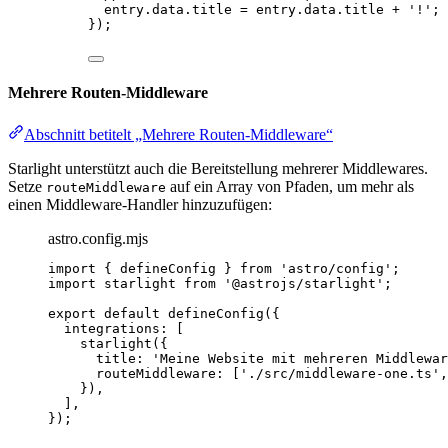
entry
.
data
.
title
 = 
entry
.
data
.
title
 + 
'
!
'
;
}
);
Mehrere Routen-Middleware
Abschnitt betitelt „Mehrere Routen-Middleware“
Starlight unterstützt auch die Bereitstellung mehrerer Middlewares.
Setze
auf ein Array von Pfaden, um mehr als
routeMiddleware
einen Middleware-Handler hinzuzufügen:
astro.config.mjs
import
 { defineConfig } 
from
'
astro/config
'
;
import
 starlight 
from
'
@astrojs/starlight
'
;
export
default
defineConfig
({
integrations: [
starlight
({
title: 
'
Meine Website mit mehreren Middlewar
routeMiddleware: [
'
./src/middleware-one.ts
'
,
}),
],
});