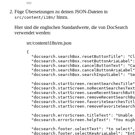
Füge Übersetzungen zu deinen JSON-Dateien in
hinzu.
src/content/i18n/
Hier sind die englischen Standardwerte, die von DocSearch
verwendet werden:
src/content/i18n/en.json
{
"docsearch.searchBox.resetButtonTitle"
: 
"
Cl
"docsearch.searchBox.resetButtonAriaLabel"
:
"docsearch.searchBox.cancelButtonText"
: 
"
Ca
"docsearch.searchBox.cancelButtonAriaLabel"
"docsearch.searchBox.searchInputLabel"
: 
"
Se
"docsearch.startScreen.recentSearchesTitle"
"docsearch.startScreen.noRecentSearchesText
"docsearch.startScreen.saveRecentSearchButt
"docsearch.startScreen.removeRecentSearchBu
"docsearch.startScreen.favoriteSearchesTitl
"docsearch.startScreen.removeFavoriteSearch
"docsearch.errorScreen.titleText"
: 
"
Unable 
"docsearch.errorScreen.helpText"
: 
"
You migh
"docsearch.footer.selectText"
: 
"
to select
"
,
"docsearch.footer.selectKeyAriaLabel"
: 
"
Ent