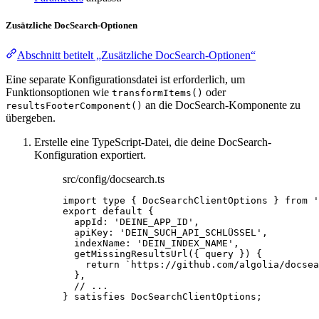
Zusätzliche DocSearch-Optionen
Abschnitt betitelt „Zusätzliche DocSearch-Optionen“
Eine separate Konfigurationsdatei ist erforderlich, um
Funktionsoptionen wie
oder
transformItems()
an die DocSearch-Komponente zu
resultsFooterComponent()
übergeben.
Erstelle eine TypeScript-Datei, die deine DocSearch-
Konfiguration exportiert.
src/config/docsearch.ts
import
type
 { DocSearchClientOptions } 
from
'
export
default
 {
appId: 
'
DEINE_APP_ID
'
,
apiKey: 
'
DEIN_SUCH_API_SCHLÜSSEL
'
,
indexName: 
'
DEIN_INDEX_NAME
'
,
getMissingResultsUrl
(
{ 
query
 }
)
 {
return
`
https://github.com/algolia/docsea
},
// ...
} 
satisfies
DocSearchClientOptions
;