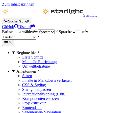
Zum Inhalt springen
Starlight
Suchen
Strg
K
GitHub
Discord
Farbschema wählen
Sprache wählen
Beginne hier
Erste Schritte
Manuelle Einrichtung
Umweltbelastung
Anleitungen
Seiten
Inhalte in Markdown verfassen
CSS & Styling
Starlight anpassen
Internationalisierung (i18n)
Komponenten ersetzen
Projektstruktur
Routendaten
Seitenleisten-Navigation