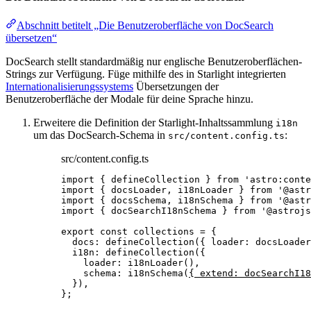
Abschnitt betitelt „Die Benutzeroberfläche von DocSearch
übersetzen“
DocSearch stellt standardmäßig nur englische Benutzeroberflächen-
Strings zur Verfügung. Füge mithilfe des in Starlight integrierten
Internationalisierungs­systems
Übersetzungen der
Benutzeroberfläche der Modale für deine Sprache hinzu.
Erweitere die Definition der Starlight-Inhaltssammlung
i18n
um das DocSearch-Schema in
:
src/content.config.ts
src/content.config.ts
import
 { defineCollection } 
from
'
astro:conte
import
 { docsLoader, i18nLoader } 
from
'
@astr
import
 { docsSchema, i18nSchema } 
from
'
@astr
import
 { docSearchI18nSchema } 
from
'
@astrojs
export const 
collections
 = {
docs: 
defineCollection
(
{ loader: 
docsLoader
i18n: 
defineCollection
(
{
loader: 
i18nLoader
()
,
schema: 
i18nSchema
(
{ extend: 
docSearchI18
}
)
,
}
;