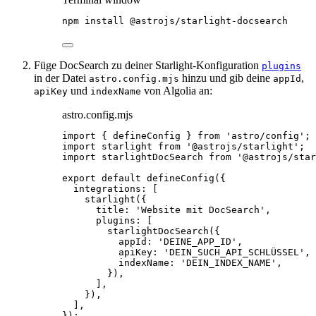
npm
install
@astrojs/starlight-docsearch
Füge DocSearch zu deiner Starlight-Konfiguration
plugins
in der Datei
hinzu und gib deine
,
astro.config.mjs
appId
und
von Algolia an:
apiKey
indexName
astro.config.mjs
import
 { defineConfig } 
from
'
astro/config
'
;
import
 starlight 
from
'
@astrojs/starlight
'
;
import
 starlightDocSearch 
from
'
@astrojs/star
export
default
defineConfig
({
integrations: [
starlight
({
title: 
'
Website mit DocSearch
'
,
plugins: [
starlightDocSearch
({
appId: 
'
DEINE_APP_ID
'
,
apiKey: 
'
DEIN_SUCH_API_SCHLÜSSEL
'
,
indexName: 
'
DEIN_INDEX_NAME
'
,
}),
],
}),
],
});