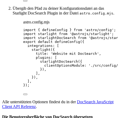
Übergib den Pfad zu deiner Konfigurationsdatei an das
Starlight DocSearch Plugin in der Datei
.
astro.config.mjs
astro.config.mjs
import
 { defineConfig } 
from
'
astro/config
'
;
import
 starlight 
from
'
@astrojs/starlight
'
;
import
 starlightDocSearch 
from
'
@astrojs/star
export
default
defineConfig
({
integrations: [
starlight
({
title: 
'
Website mit DocSearch
'
,
plugins: [
starlightDocSearch
({
clientOptionsModule: 
'
./src/config/
}),
],
}),
],
});
Alle unterstützten Optionen findest du in der
DocSearch JavaScript
Client API Referenz
.
Die Benutzeroberfläche von DocSearch übersetzen