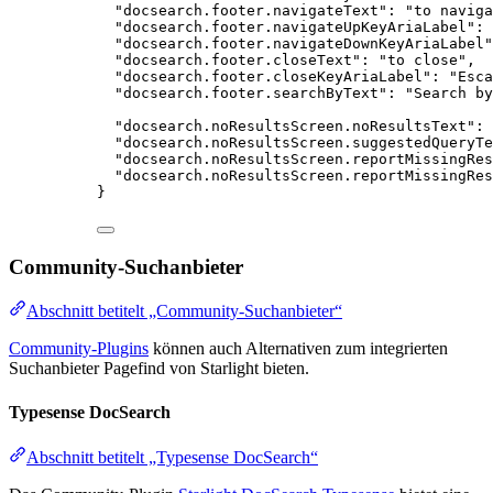
"docsearch.footer.navigateText"
: 
"
to naviga
"docsearch.footer.navigateUpKeyAriaLabel"
: 
"docsearch.footer.navigateDownKeyAriaLabel"
"docsearch.footer.closeText"
: 
"
to close
"
,
"docsearch.footer.closeKeyAriaLabel"
: 
"
Esca
"docsearch.footer.searchByText"
: 
"
Search by
"docsearch.noResultsScreen.noResultsText"
: 
"docsearch.noResultsScreen.suggestedQueryTe
"docsearch.noResultsScreen.reportMissingRes
"docsearch.noResultsScreen.reportMissingRes
}
Community-Suchanbieter
Abschnitt betitelt „Community-Suchanbieter“
Community-Plugins
können auch Alternativen zum integrierten
Suchanbieter Pagefind von Starlight bieten.
Typesense DocSearch
Abschnitt betitelt „Typesense DocSearch“