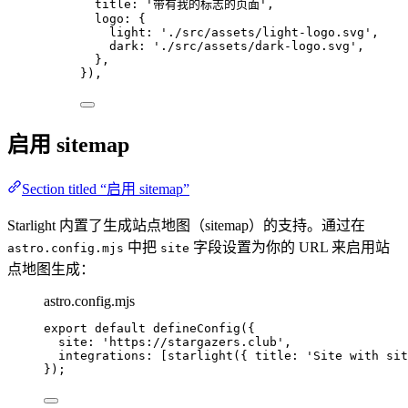
title: 
'
带有我的标志的页面
'
,
logo: {
light: 
'
./src/assets/light-logo.svg
'
,
dark: 
'
./src/assets/dark-logo.svg
'
,
},
}),
启用 sitemap
Section titled “启用 sitemap”
Starlight 内置了生成站点地图（sitemap）的支持。通过在
中把
字段设置为你的 URL 来启用站
astro.config.mjs
site
点地图生成：
astro.config.mjs
export
default
defineConfig
({
site: 
'
https://stargazers.club
'
,
integrations: [
starlight
({ title: 
'
Site with sit
});