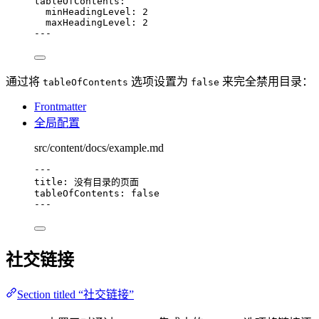
tableOfContents
:
minHeadingLevel
: 
2
maxHeadingLevel
: 
2
---
通过将
选项设置为
来完全禁用目录：
tableOfContents
false
Frontmatter
全局配置
src/content/docs/example.md
---
title
: 
没有目录的页面
tableOfContents
: 
false
---
社交链接
Section titled “社交链接”