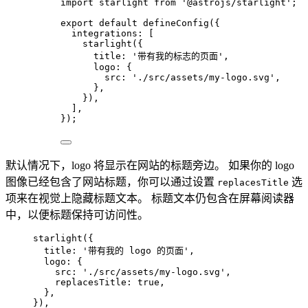
import
 starlight 
from
'
@astrojs/starlight
'
;
export
default
defineConfig
({
integrations: [
starlight
({
title: 
'
带有我的标志的页面
'
,
logo: {
src: 
'
./src/assets/my-logo.svg
'
,
},
}),
],
});
默认情况下，logo 将显示在网站的标题旁边。 如果你的 logo
图像已经包含了网站标题，你可以通过设置
选
replacesTitle
项来在视觉上隐藏标题文本。 标题文本仍包含在屏幕阅读器
中，以便标题保持可访问性。
starlight
({
title: 
'
带有我的 logo 的页面
'
,
logo: {
src: 
'
./src/assets/my-logo.svg
'
,
replacesTitle: 
true
,
},
}),