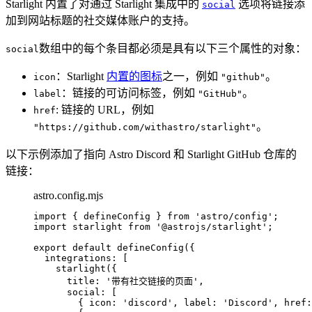
Starlight 内置了对通过 Starlight 集成中的
选项将链接添
social
加到网站标题的社交媒体账户的支持。
数组中的每个条目都必须是具有以下三个属性的对象：
social
：Starlight
内置的图标
之一，例如
。
icon
"github"
：链接的可访问标签，例如
。
label
"GitHub"
: 链接的 URL，例如
href
。
"https://github.com/withastro/starlight"
以下示例添加了指向 Astro Discord 和 Starlight GitHub 仓库的
链接：
astro.config.mjs
import
 { defineConfig } 
from
'
astro/config
'
;
import
 starlight 
from
'
@astrojs/starlight
'
;
export
default
defineConfig
({
integrations: [
starlight
({
title: 
'
带有社交链接的页面
'
,
social: [
{ icon: 
'
discord
'
, label: 
'
Discord
'
, href: