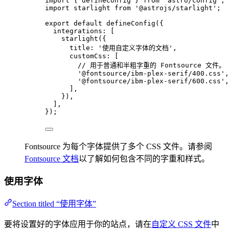
import
 { defineConfig } 
from
'
astro/config
'
;
import
 starlight 
from
'
@astrojs/starlight
'
;
export
default
defineConfig
({
integrations: [
starlight
({
title: 
'
使用自定义字体的文档
'
,
customCss: [
// 用于普通和半粗字重的 Fontsource 文件。
'
@fontsource/ibm-plex-serif/400.css
'
,
'
@fontsource/ibm-plex-serif/600.css
'
,
],
}),
],
});
Fontsource 为每个字体提供了多个 CSS 文件。请参阅
Fontsource 文档
以了解如何包含不同的字重和样式。
使用字体
Section titled “使用字体”
要将设置好的字体应用于你的站点，请在
自定义 CSS 文件
中