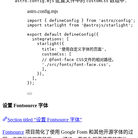
配置文件中的
数组中：
astro.config.mjs
customCss
astro.config.mjs
import
 { defineConfig } 
from
'
astro/config
'
;
import
 starlight 
from
'
@astrojs/starlight
'
;
export
default
defineConfig
({
integrations: [
starlight
({
title: 
'
使用自定义字体的页面
'
,
customCss: [
// @font-face CSS文件的相对路径。
'
./src/fonts/font-face.css
'
,
],
}),
],
});
设置 Fontsource 字体
Section titled “设置 Fontsource 字体”
Fontsource
项目简化了使用 Google Fonts 和其他开源字体的过