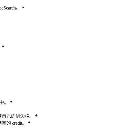
ocSearch。
。
题中。
有自己的侧边栏。
亮的 credit。