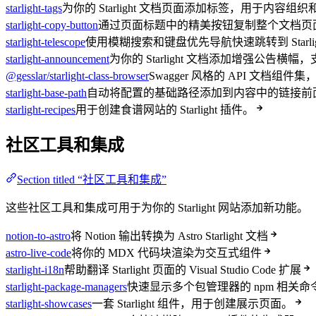
starlight-tags
为你的 Starlight 文档页面添加标签，用于内容组
starlight-copy-button
通过页面标题中的精美按钮复制整个文档页面的 
starlight-telescope
使用模糊搜索和键盘优先导航快速跳转到 Starli
starlight-announcement
为你的 Starlight 文档添加增强公告
@gesslar/starlight-class-browser
Swagger 风格的 API 文档
starlight-base-path
自动将配置的基础路径添加到内容中的链接前
starlight-recipes
用于创建食谱网站的 Starlight 插件。
社区工具和集成
Section titled “社区工具和集成”
这些社区工具和集成可用于为你的 Starlight 网站添加新功能。
notion-to-astro
将 Notion 输出转换为 Astro Starlight 文档
astro-live-code
将你的 MDX 代码块渲染为交互式组件
starlight-i18n
帮助翻译 Starlight 页面的 Visual Studio Code 扩展
starlight-package-managers
快速显示多个包管理器的 npm 相关命
starlight-showcases
一套 Starlight 组件，用于创建展示页面。