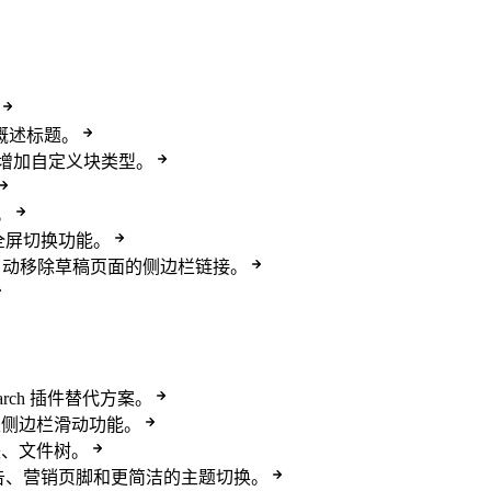
定义概述标题。
白语法，增加自定义块类型。
。
块添加全屏切换功能。
自动移除草稿页面的侧边栏链接。
cSearch 插件替代方案。
 的左侧边栏滑动功能。
代码块、文件树。
广告、营销页脚和更简洁的主题切换。