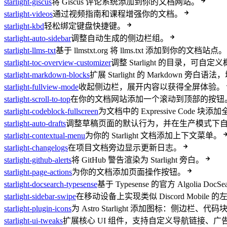
starlight-giscus
将 Giscus 评论系统添加到你的文档网站。
starlight-videos
通过视频指南和课程增强你的文档。
starlight-kbd
轻松绑定键盘快捷键。
starlight-auto-sidebar
调整自动生成的侧边栏组。
starlight-llms-txt
基于 llmstxt.org 将 llms.txt 添加到你的文档站点。
starlight-toc-overview-customizer
调整 Starlight 的目录，可自
starlight-markdown-blocks
扩展 Starlight 的 Markdown 旁
starlight-fullview-mode
收起侧边栏，展开内容以获得全屏体验。
starlight-scroll-to-top
在你的文档网站添加一个滚动到顶部的按钮
starlight-codeblock-fullscreen
为文档中的 Expressive Code 
starlight-auto-drafts
调整草稿页面的默认行为，并在生产模式下
starlight-contextual-menu
为你的 Starlight 文档添加上下文菜单。
starlight-changelogs
在项目文档旁边显示更新日志。
starlight-github-alerts
将 GitHub 警告渲染为 Starlight 旁白。
starlight-page-actions
为你的文档添加页面操作按钮。
starlight-docsearch-typesense
基于 Typesense 的官方 Algolia Do
starlight-sidebar-swipe
在移动设备上实现类似 Discord Mobile
starlight-plugin-icons
为 Astro Starlight 添加图标：侧边栏、
starlight-ui-tweaks
扩展核心 UI 组件，支持自定义导航链接、