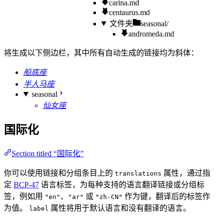
carina.md
centaurus.md
文件夹
seasonal/
andromeda.md
将生成以下侧边栏，其中所有自动生成的链接均为斜体：
船底座
半人马座
seasonal
仙女座
国际化
Section titled “国际化”
你可以使用链接和分组条目上的
属性，通过指
translations
定
BCP-47
语言标签，为每种支持的语言翻译链接或分组标
签，例如用
、
或
作为键，翻译后的标签作
"en"
"ar"
"zh-CN"
为值。
属性将用于默认语言和没有翻译的语言。
label