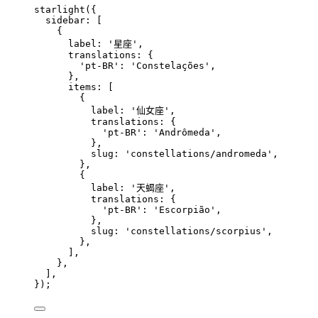
starlight
({
sidebar: [
{
label: 
'
星座
'
,
translations: {
'
pt-BR
'
: 
'
Constelações
'
,
},
items: [
{
label: 
'
仙女座
'
,
translations: {
'
pt-BR
'
: 
'
Andrômeda
'
,
},
slug: 
'
constellations/andromeda
'
,
},
{
label: 
'
天蝎座
'
,
translations: {
'
pt-BR
'
: 
'
Escorpião
'
,
},
slug: 
'
constellations/scorpius
'
,
},
],
},
],
});