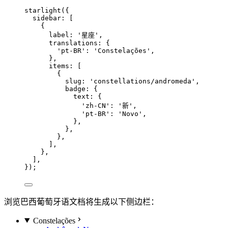
starlight
({
sidebar: [
{
label: 
'
星座
'
,
translations: {
'
pt-BR
'
: 
'
Constelações
'
,
},
items: [
{
slug: 
'
constellations/andromeda
'
,
badge: {
text: {
'
zh-CN
'
: 
'
新
'
,
'
pt-BR
'
: 
'
Novo
'
,
},
},
},
],
},
],
});
浏览巴西葡萄牙语文档将生成以下侧边栏：
Constelações