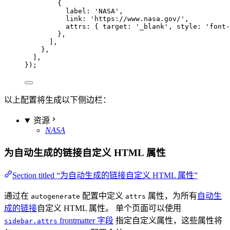
{
label: 
'
NASA
'
,
link: 
'
https://www.nasa.gov/
'
,
attrs: { target: 
'
_blank
'
, style: 
'
font-
},
],
},
],
});
以上配置将生成以下侧边栏：
资源
NASA
为自动生成的链接自定义 HTML 属性
Section titled “为自动生成的链接自定义 HTML 属性”
通过在
配置中定义
属性，为所有
自动生
autogenerate
attrs
成的链接
自定义 HTML 属性。 单个页面可以使用
frontmatter 字段
指定自定义属性，这些属性将
sidebar.attrs