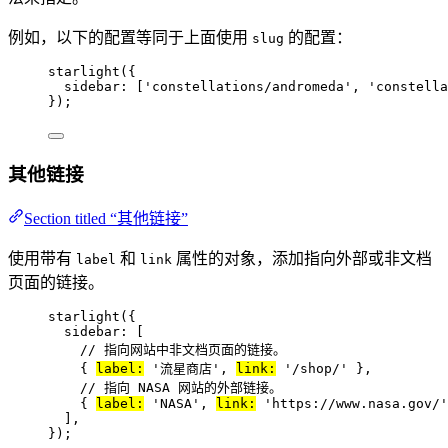
例如，以下的配置等同于上面使用
的配置：
slug
starlight
({
sidebar: [
'
constellations/andromeda
'
, 
'
constella
});
其他链接
Section titled “其他链接”
使用带有
和
属性的对象，添加指向外部或非文档
label
link
页面的链接。
starlight
({
sidebar: [
// 指向网站中非文档页面的链接。
{ 
label:
'
流星商店
'
, 
link:
'
/shop/
'
 },
// 指向 NASA 网站的外部链接。
{ 
label:
'
NASA
'
, 
link:
'
https://www.nasa.gov/
'
],
});