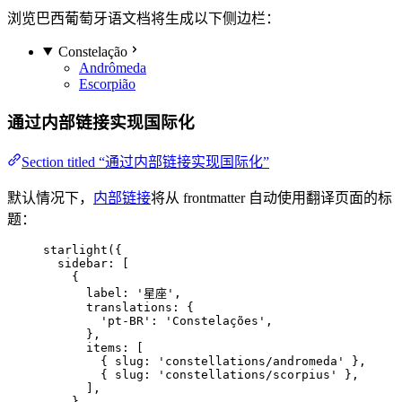
浏览巴西葡萄牙语文档将生成以下侧边栏：
Constelação
Andrômeda
Escorpião
通过内部链接实现国际化
Section titled “通过内部链接实现国际化”
默认情况下，
内部链接
将从 frontmatter 自动使用翻译页面的标
题：
starlight
({
sidebar: [
{
label: 
'
星座
'
,
translations: {
'
pt-BR
'
: 
'
Constelações
'
,
},
items: [
{ slug: 
'
constellations/andromeda
'
 },
{ slug: 
'
constellations/scorpius
'
 },
],
},