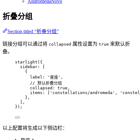
Andrômeda
Novo
折叠分组
Section titled “折叠分组”
链接分组可以通过将
属性设置为
来默认折
collapsed
true
叠。
starlight
({
sidebar: [
{
label: 
'
星座
'
,
// 默认折叠分组
collapsed: 
true
,
items: [
'
constellations/andromeda
'
, 
'
constel
},
],
});
以上配置将生成以下侧边栏：