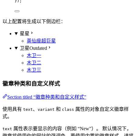
});
以上配置将生成以下侧边栏：
星星
英仙座
超巨星
卫星
Outdated
木卫一
木卫二
木卫三
徽章种类和自定义样式
Section titled “徽章种类和自定义样式”
使用具有
、
和
属性的对象自定义徽章样
text
variant
class
式。
属性表示要显示的内容（例如 “New”）。 默认情况下，
text
徽章将使用你的网站的强调色。要使用内置的徽章样式，请将