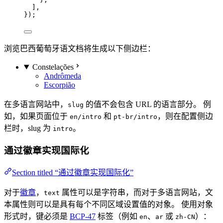
],
});
浏览巴西葡萄牙语文档将生成以下侧边栏：
Constelações
Andrômeda
Escorpião
在多语言网站中，
的值不会包含 URL 的语言部分。 例
slug
如，如果页面位于
和
，则在配置侧边
en/intro
pt-br/intro
栏时，slug 为
。
intro
通过徽章实现国际化
Section titled “通过徽章实现国际化”
对于
徽章
，
属性可以是字符串，而对于多语言网站，文
text
本属性则可以是具有每个不同区域设置值的对象。 使用对象
形式时，键必须是
BCP-47
标签（例如
、
或
）：
en
ar
zh-CN