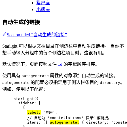
猎户座
小熊座
自动生成的链接
Section titled “自动生成的链接”
Starlight 可以根据文档目录在侧边栏中自动生成链接。 当你不
想手动输入分组中的每个侧边栏项目时，这很有用。
默认情况下，页面按照文件
的字母顺序排序。
id
使用具有
属性的对象添加自动生成的链接。
autogenerate
的配置必须指定用于侧边栏条目的
。
autogenerate
directory
例如，使用以下配置：
starlight
({
sidebar: [
{
label:
'
星座
'
,
// 自动为 'constellations' 目录生成链接。
items: [{ 
autogenerate:
 { directory: 
'
conste
},