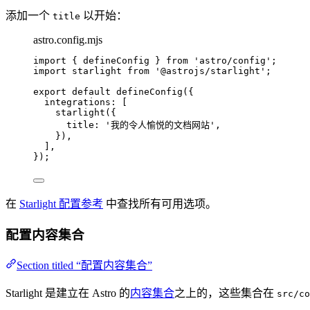
添加一个
以开始：
title
astro.config.mjs
import
 { defineConfig } 
from
'
astro/config
'
;
import
 starlight 
from
'
@astrojs/starlight
'
;
export
default
defineConfig
({
integrations: [
starlight
({
title: 
'
我的令人愉悦的文档网站
'
,
}),
],
});
在
Starlight 配置参考
中查找所有可用选项。
配置内容集合
Section titled “配置内容集合”
Starlight 是建立在 Astro 的
内容集合
之上的，这些集合在
src/co