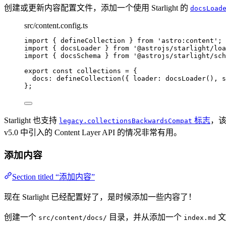
创建或更新内容配置文件，添加一个使用 Starlight 的
docsLoad
src/content.config.ts
import
 { defineCollection } 
from
'
astro:content
'
;
import
 { docsLoader } 
from
'
@astrojs/starlight/loa
import
 { docsSchema } 
from
'
@astrojs/starlight/sch
export const 
collections
 = {
docs: 
defineCollection
(
{ loader: 
docsLoader
()
, s
}
;
Starlight 也支持
标志
，该
legacy.collectionsBackwardsCompat
v5.0 中引入的 Content Layer API 的情况非常有用。
添加内容
Section titled “添加内容”
现在 Starlight 已经配置好了，是时候添加一些内容了！
创建一个
目录，并从添加一个
文
src/content/docs/
index.md