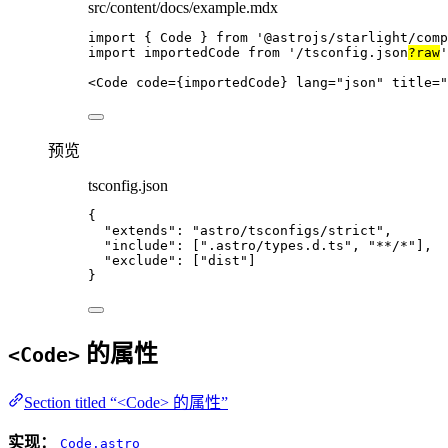
src/content/docs/example.mdx
import
 { Code } 
from
'
@astrojs/starlight/comp
import
 importedCode 
from
'
/tsconfig.json
?raw
'
<
Code
code
=
{
importedCode
}
lang
=
"
json
"
title
=
"
预览
tsconfig.json
{
"extends"
: 
"
astro/tsconfigs/strict
"
,
"include"
: [
"
.astro/types.d.ts
"
, 
"
**/*
"
],
"exclude"
: [
"
dist
"
]
}
的属性
<Code>
Section titled “<Code> 的属性”
实现：
Code.astro