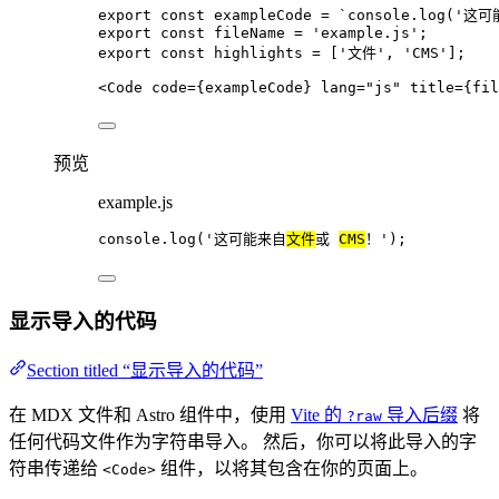
export const 
exampleCode
 = 
`
console.log('这
export const 
fileName
 = 
'
example.js
'
;
export const 
highlights
 =
 [
'
文件
'
, 
'
CMS
'
];
<
Code
code
=
{
exampleCode
}
lang
=
"
js
"
title
=
{
fil
预览
example.js
console
.
log
(
'
这可能来自
文件
或 
CMS
！
'
);
显示导入的代码
Section titled “显示导入的代码”
在 MDX 文件和 Astro 组件中，使用
Vite 的
导入后缀
将
?raw
任何代码文件作为字符串导入。 然后，你可以将此导入的字
符串传递给
组件，以将其包含在你的页面上。
<Code>